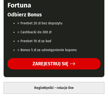
r
Fortuna
a
t
Odbierz Bonus
i
⭐ Freebet 20 zł bez depozytu
n
⭐ Cashbacki do 300 zł
g
⭐ Freebet 10 zł za kod
⭐ Bonus 5 zł za udostępnienie kuponu
ZAREJESTRUJ SIĘ
RegioWyniki – relacje live