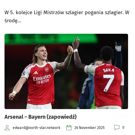
W 5. kolejce Ligi Mistrzów szlagier pogania szlagier. W
środę…
Arsenal – Bayern (zapowiedź)
0
edward@north-star.network
26 November 2025