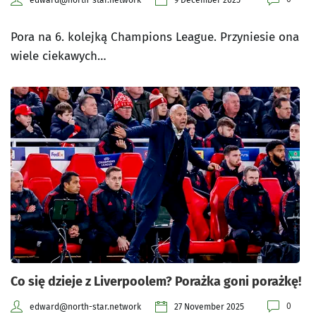
edward@north-star.network
9 December 2025
Pora na 6. kolejką Champions League. Przyniesie ona
wiele ciekawych…
Co się dzieje z Liverpoolem? Porażka goni porażkę!
0
edward@north-star.network
27 November 2025