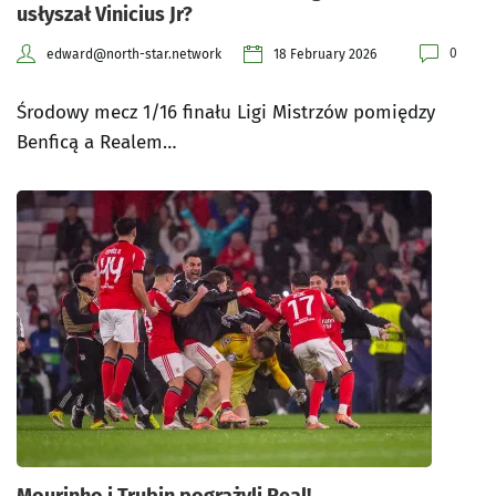
usłyszał Vinicius Jr?
0
edward@north-star.network
18 February 2026
Środowy mecz 1/16 finału Ligi Mistrzów pomiędzy
Benficą a Realem…