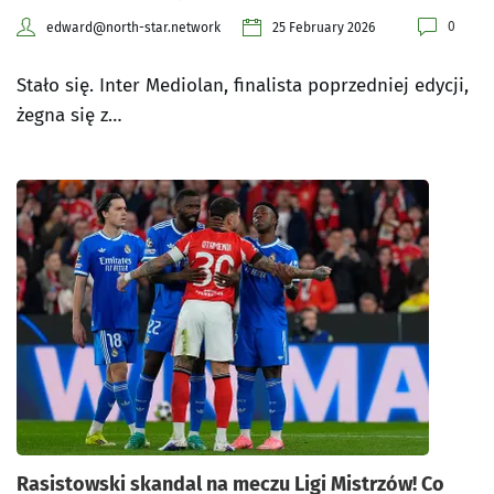
0
edward@north-star.network
25 February 2026
Stało się. Inter Mediolan, finalista poprzedniej edycji,
żegna się z…
Rasistowski skandal na meczu Ligi Mistrzów! Co