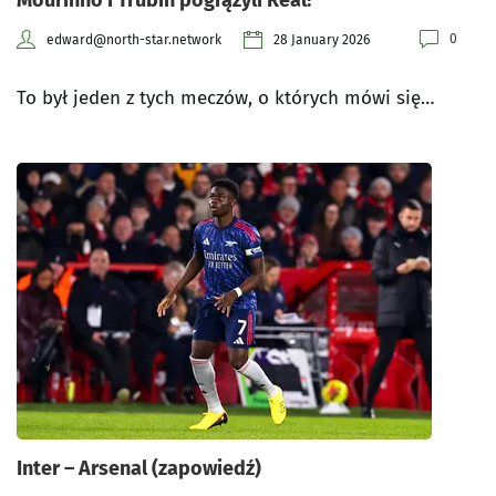
Mourinho i Trubin pogrążyli Real!
0
edward@north-star.network
28 January 2026
To był jeden z tych meczów, o których mówi się…
Inter – Arsenal (zapowiedź)