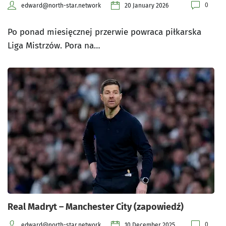
0
edward@north-star.network
20 January 2026
Po ponad miesięcznej przerwie powraca piłkarska
Liga Mistrzów. Pora na…
Real Madryt – Manchester City (zapowiedź)
0
edward@north-star.network
10 December 2025