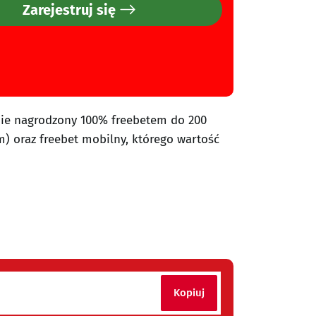
Zarejestruj się
nie nagrodzony 100% freebetem do 200
) oraz freebet mobilny, którego wartość
Kopiuj