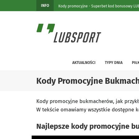
INFO
Kody promocyjne
-
Superbet kod bonusowy LUBSU
GKS-u
Aktualności
-
Wisła Kraków podejmie decyzję.
Aktualności
-
“Głupie pytanie”. Trener Lecha Po
Lidze Mistrzów
Aktualności
-
Lech Poznań rozbity w Lidze Mistr
AKTUALNOŚCI
TYPY DNIA
PIŁ
Aktualności
-
Wieczysta Kraków szykuje hit. Je
Kody Promocyjne Bukmac
Aktualności
-
Legia Warszawa blisko kolejnego 
Aktualności
-
Wisła Kraków rezygnuje z transfe
Kody promocyjne bukmacherów, jak przykł
W tekście omawiamy wszystkie dostępne ko
Najlepsze kody promocyjne 