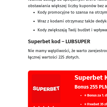
obstawiania większej liczby kuponów bez 
Kody promocyjne to szansa na otrzy
Wraz z kodami otrzymasz także dedyk
Kody zwiększają Twój budżet i wpływa
Superbet kod – LUBSUPER
Nie mamy wątpliwości, że warto zarejestr
łącznej wartości 225 złotych.
Superbet 
Bonus 255 PL
⭐ Bonus za 1. 
⭐ Freebet 35 z