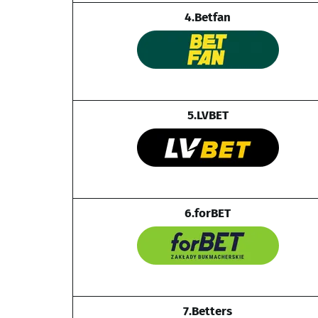
4.Betfan
5.LVBET
6.forBET
7.Betters