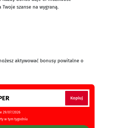
 Twoje szanse na wygraną.
możesz aktywować bonusy powitalne o
PER
Kopiuj
e 29/07/2026
ty w tym tygodniu