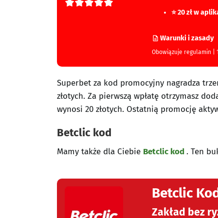
5
⭐ 20 zł w aplik
rating
Warunki i zasady
Obowiązuje regulamin | 
Superbet za kod promocyjny nagradza trze
złotych. Za pierwszą wpłatę otrzymasz dod
wynosi 20 złotych. Ostatnią promocję aktyw
Betclic kod
Mamy także dla Ciebie
Betclic kod
. Ten bu
Betclic Ko
Zakład bez ry