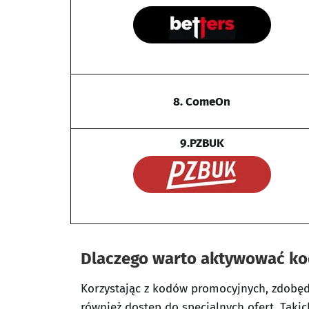
8. ComeOn
9.PZBUK
Dlaczego warto aktywować ko
Korzystając z kodów promocyjnych, zdobę
również dostęp do specjalnych ofert. Taki