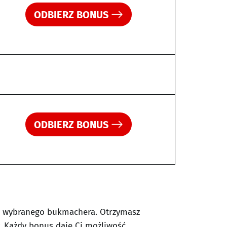
ODBIERZ BONUS
ODBIERZ BONUS
u wybranego bukmachera. Otrzymasz
y. Każdy bonus daje Ci możliwość