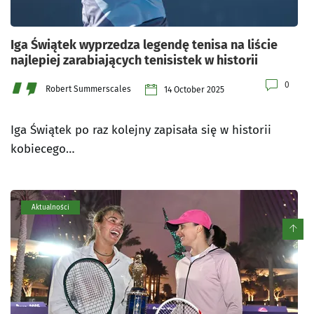
Iga Świątek wyprzedza legendę tenisa na liście
najlepiej zarabiających tenisistek w historii
0
Robert Summerscales
14 October 2025
Iga Świątek po raz kolejny zapisała się w historii
kobiecego…
Aktualności