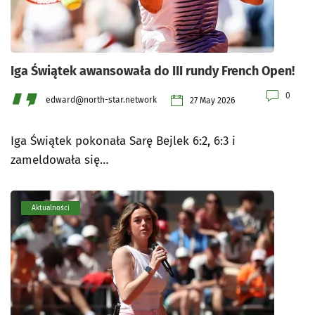
Iga Świątek awansowała do III rundy French Open!
0
edward@north-star.network
27 May 2026
Iga Świątek pokonała Sarę Bejlek 6:2, 6:3 i
zameldowała się…
Aktualności