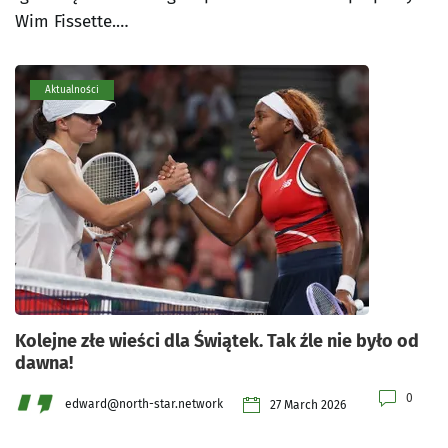
Wim Fissette.…
Aktualności
Kolejne złe wieści dla Świątek. Tak źle nie było od
dawna!
0
edward@north-star.network
27 March 2026