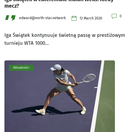
mecz?
0
edward@north-star.network
12 March 2026
Iga Świątek kontynuuje świetną passę w prestiżowym
turnieju WTA 1000…
Aktualności