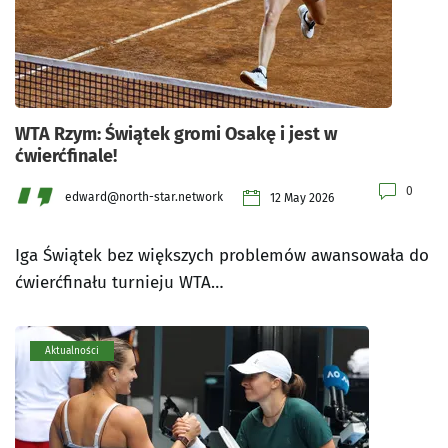
WTA Rzym: Świątek gromi Osakę i jest w
ćwierćfinale!
0
edward@north-star.network
12 May 2026
Iga Świątek bez większych problemów awansowała do
ćwierćfinału turnieju WTA…
Aktualności