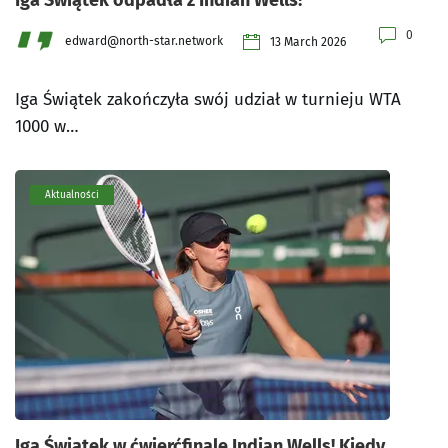
Iga Świątek odpadła z Indian Wells!
0
edward@north-star.network
13 March 2026
Iga Świątek zakończyła swój udział w turnieju WTA
1000 w…
Aktualności
Iga Świątek w ćwierćfinale Indian Wells! Kiedy