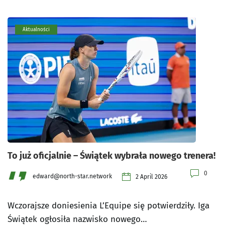
Aktualności
To już oficjalnie – Świątek wybrała nowego trenera!
0
edward@north-star.network
2 April 2026
Wczorajsze doniesienia L’Equipe się potwierdziły. Iga
Świątek ogłosiła nazwisko nowego…