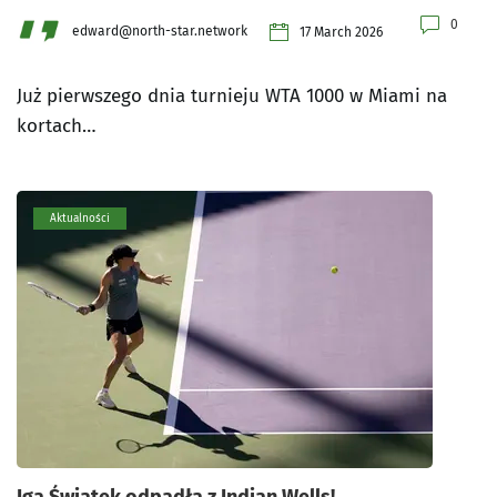
0
edward@north-star.network
17 March 2026
Już pierwszego dnia turnieju WTA 1000 w Miami na
kortach…
Aktualności