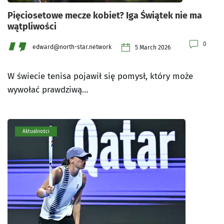
Pięciosetowe mecze kobiet? Iga Świątek nie ma
wątpliwości
0
edward@north-star.network
5 March 2026
W świecie tenisa pojawił się pomysł, który może
wywołać prawdziwą…
Aktualności