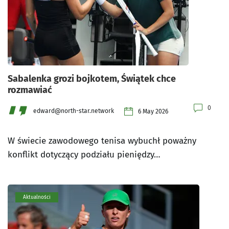
Sabalenka grozi bojkotem, Świątek chce
rozmawiać
0
edward@north-star.network
6 May 2026
W świecie zawodowego tenisa wybuchł poważny
konflikt dotyczący podziału pieniędzy…
Aktualności