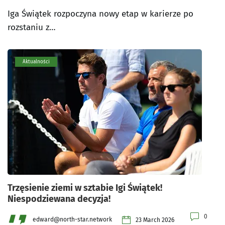
Iga Świątek rozpoczyna nowy etap w karierze po
rozstaniu z…
Aktualności
Trzęsienie ziemi w sztabie Igi Świątek!
Niespodziewana decyzja!
0
edward@north-star.network
23 March 2026