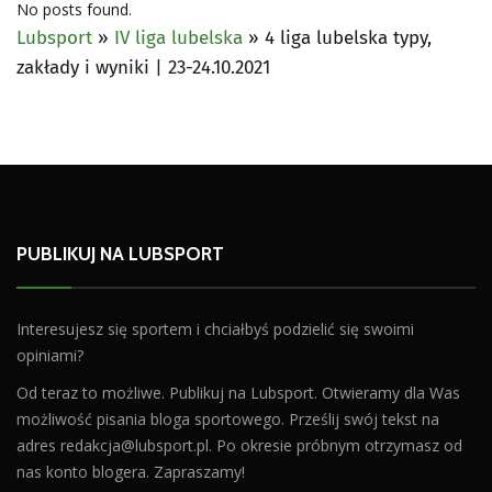
No posts found.
Lubsport
»
IV liga lubelska
»
4 liga lubelska typy,
zakłady i wyniki | 23-24.10.2021
PUBLIKUJ NA LUBSPORT
Interesujesz się sportem i chciałbyś podzielić się swoimi
opiniami?
Od teraz to możliwe. Publikuj na Lubsport. Otwieramy dla Was
możliwość pisania bloga sportowego. Prześlij swój tekst na
adres
redakcja@lubsport.pl
. Po okresie próbnym otrzymasz od
nas konto blogera. Zapraszamy!