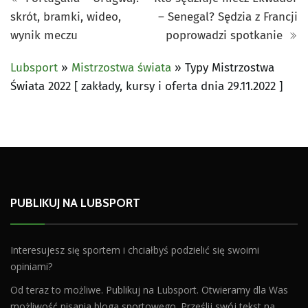
skrót, bramki, wideo,
– Senegal? Sędzia z Francji
wynik meczu
poprowadzi spotkanie
Lubsport
»
Mistrzostwa świata
»
Typy Mistrzostwa
Świata 2022 [ zakłady, kursy i oferta dnia 29.11.2022 ]
PUBLIKUJ NA LUBSPORT
Interesujesz się sportem i chciałbyś podzielić się swoimi
opiniami?
Od teraz to możliwe. Publikuj na Lubsport. Otwieramy dla Was
możliwość pisania bloga sportowego. Prześlij swój tekst na