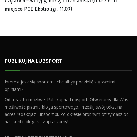
Częstochowa typy, kursy i transmisja (mecz o III
miejsce PGE Ekstraligi, 11.09)
PUBLIKUJ NA LUBSPORT
Interesujesz się sportem i chciałbyś podzielić się swoimi
opiniami?
Od teraz to możliwe. Publikuj na Lubsport. Otwieramy dla Was
możliwość pisania bloga sportowego. Prześlij swój tekst na
adres
redakcja@lubsport.pl
. Po okresie próbnym otrzymasz od
nas konto blogera. Zapraszamy!