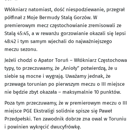
Włókniarz natomiast, dość niespodziewanie, przegrał
półfinał z Moje Bermudy Stalą Gorzów. W
premierowym mecz częstochowianie zremisowali ze
Stalą 45:45, a w rewanżu gorzowianie okazali się lepsi
48:42 i tym samym wjechali do najważniejszego
meczu sezonu.
Jeżeli chodzi o Apator Toruń – Włókniarz Częstochowa
typy, to przeczuwamy, że „Anioły” potwierdzą, że u
siebie są mocne i wygrają. Uważamy jednak, że
przewaga torunian po pierwszym meczu o III miejsce
nie będzie zbyt okazała – maksymalnie 10 punktów.
Poza tym przeczuwamy, że w premierowym meczu o III
miejsce PGE Ekstraligi solidnie spisze się Paweł
Przedpełski. Ten zawodnik dobrze zna owal w Toruniu
i powinien wykręcić dwucyfrówkę.