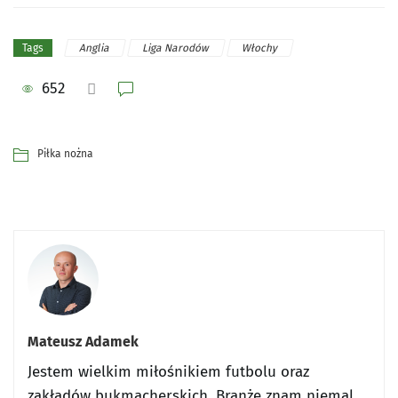
Anglia
Liga Narodów
Włochy
Tags
652
Piłka nożna
Mateusz Adamek
Jestem wielkim miłośnikiem futbolu oraz
zakładów bukmacherskich. Branżę znam niemal