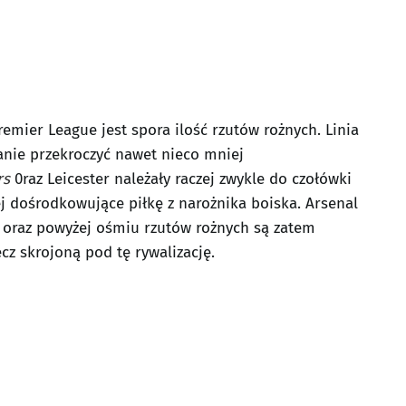
mier League jest spora ilość rzutów rożnych. Linia
tanie przekroczyć nawet nieco mniej
rs
0raz Leicester należały raczej zwykle do czołówki
j dośrodkowujące piłkę z narożnika boiska. Arsenal
la oraz powyżej ośmiu rzutów rożnych są zatem
 skrojoną pod tę rywalizację.