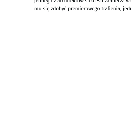
jednego z architektów sukcesu zamierza wci
mu się zdobyć premierowego trafienia, jed