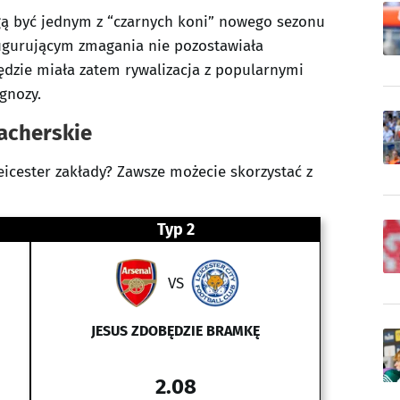
 być jednym z “czarnych koni” nowego sezonu
augurującym zmagania nie pozostawiała
będzie miała zatem rywalizacja z popularnymi
ognozy.
macherskie
icester zakłady? Zawsze możecie skorzystać z
Typ 2
VS
JESUS ZDOBĘDZIE BRAMKĘ
2.08