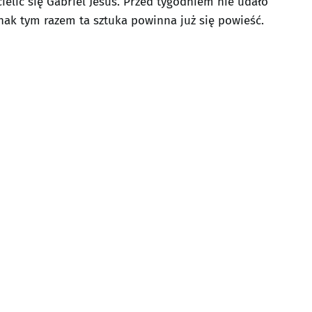
elić się Gabriel Jesus. Przed tygodniem nie udało
nak tym razem ta sztuka powinna już się powieść.