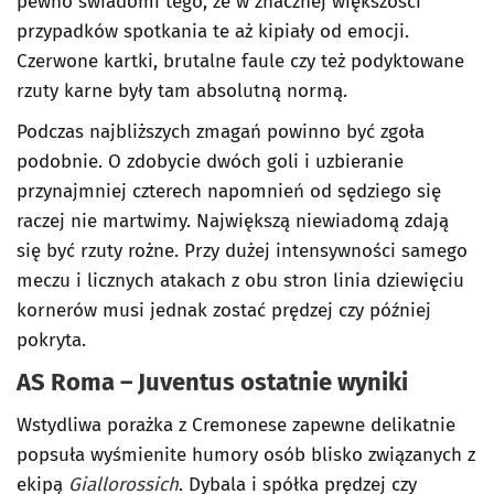
pewno świadomi tego, że w znacznej większości
przypadków spotkania te aż kipiały od emocji.
Czerwone kartki, brutalne faule czy też podyktowane
rzuty karne były tam absolutną normą.
Podczas najbliższych zmagań powinno być zgoła
podobnie. O zdobycie dwóch goli i uzbieranie
przynajmniej czterech napomnień od sędziego się
raczej nie martwimy. Największą niewiadomą zdają
się być rzuty rożne. Przy dużej intensywności samego
meczu i licznych atakach z obu stron linia dziewięciu
kornerów musi jednak zostać prędzej czy później
pokryta.
AS Roma – Juventus
ostatnie wyniki
Wstydliwa porażka z Cremonese zapewne delikatnie
popsuła wyśmienite humory osób blisko związanych z
ekipą
Giallorossich
. Dybala i spółka prędzej czy