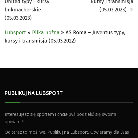
United typy i kursy
kursy i transmisja
bukmacherskie
(05.03.2023)
(05.03.2023)
Lubsport
»
Piłka nożna
»
AS Roma – Juventus typy,
kursy i transmisja (05.03.2022)
PUBLIKUJ NA LUBSPORT
Interesujesz się sportem i chciałbyś podzielić się swoimi
opiniami?
Od teraz to możliwe. Publikuj na Lubsport. Otwieramy dla Was