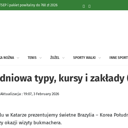
PER: pakiet 255 zł i bonus 300 zł za gola
 Dwa kluby chcą młodego pomocnika
znań ostro do dziennikarza po katastrofie w
zów! Z kim zagra w Lidze Europy?
KA NOŻNA
TENIS
ŻUŻEL
SPORTY WALKI
INNE SPORT
st jednak jeden poważny problem
dniowa typy, kursy i zakłady 
odejścia. Warunki transferu uzgodnione
ru? Zapadła ważna decyzja
Aktualizacja : 19:07, 3 February 2026
 w Katarze prezentujemy świetne Brazylia – Korea Połudn
y okazji wizyty bukmachera.