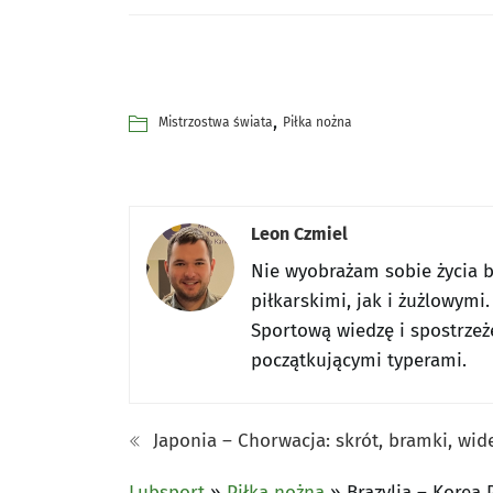
,
Mistrzostwa świata
Piłka nożna
Leon Czmiel
Nie wyobrażam sobie życia b
piłkarskimi, jak i żużlowym
Sportową wiedzę i spostrzeż
początkującymi typerami.
Japonia – Chorwacja: skrót, bramki, wi
Lubsport
»
Piłka nożna
»
Brazylia – Korea 