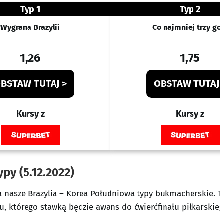
Typ 1
Typ 2
Wygrana Brazylii
Co najmniej trzy g
1,26
1,75
BSTAW TUTAJ >
OBSTAW TUTAJ
Kursy z
Kursy z
py (5.12.2022)
a nasze Brazylia – Korea Południowa typy bukmacherskie. T
, którego stawką będzie awans do ćwierćfinału piłkarski