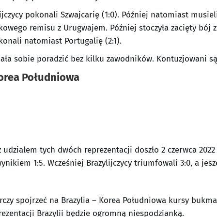
czycy pokonali Szwajcarię (1:0). Później natomiast musiel
wego remisu z Urugwajem. Później stoczyła zacięty bój z G
nali natomiast Portugalię (2:1).
iała sobie poradzić bez kilku zawodników. Kontuzjowani s
Korea Południowa
udziałem tych dwóch reprezentacji doszło 2 czerwca 2022 
nikiem 1:5. Wcześniej Brazylijczycy triumfowali 3:0, a jesz
rczy spojrzeć na Brazylia – Korea Południowa kursy bukmac
rezentacji Brazylii będzie ogromną niespodzianką.