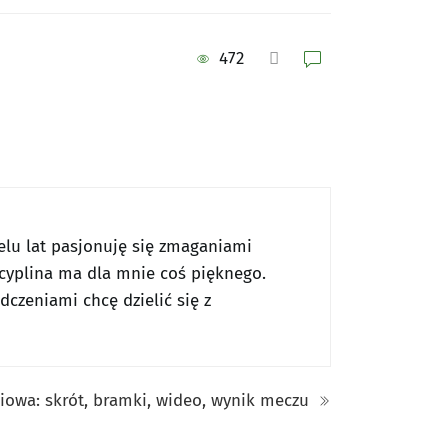
472
ielu lat pasjonuję się zmaganiami
scyplina ma dla mnie coś pięknego.
czeniami chcę dzielić się z
niowa: skrót, bramki, wideo, wynik meczu