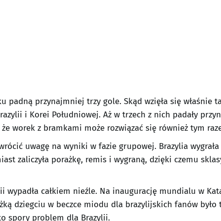
 padną przynajmniej trzy gole. Skąd wzięła się właśnie ta
azylii i Korei Południowej. Aż w trzech z nich padały przy
, że worek z bramkami może rozwiązać się również tym raz
rócić uwagę na wyniki w fazie grupowej. Brazylia wygrała 
st zaliczyła porażkę, remis i wygraną, dzięki czemu sklas
ii wypadła całkiem nieźle. Na inaugurację mundialu w Katar
yżką dziegciu w beczce miodu dla brazylijskich fanów było 
o spory problem dla Brazylii.