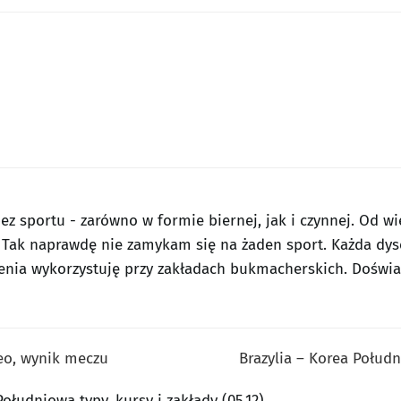
ez sportu - zarówno w formie biernej, jak i czynnej. Od w
i. Tak naprawdę nie zamykam się na żaden sport. Każda dy
enia wykorzystuję przy zakładach bukmacherskich. Doświad
deo, wynik meczu
Brazylia – Korea Połud
Południowa typy, kursy i zakłady (05.12)