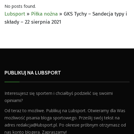
No posts found.
Lubsport
»
Piłka nożna
»
GKS Tychy – Sandecja typy i
składy – 22 sierpnia 2021
PUBLIKUJ NA LUBSPORT
Interesujesz się sportem i chciałbyś podzielić się swoimi
opiniami?
Od teraz to możliwe. Publikuj na Lubsport. Otwieramy dla Was
możliwość pisania bloga sportowego. Prześlij swój tekst na
adres
redakcja@lubsport.pl
. Po okresie próbnym otrzymasz od
nas konto blogera. Zapraszamy!