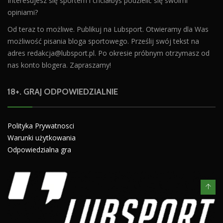
Interesujesz się sportem i chciałbyś podzielić się swoimi
opiniami?
Od teraz to możliwe. Publikuj na Lubsport. Otwieramy dla Was
możliwość pisania bloga sportowego. Prześlij swój tekst na
adres
redakcja@lubsport.pl
. Po okresie próbnym otrzymasz od
nas konto blogera. Zapraszamy!
18+. GRAJ ODPOWIEDZIALNIE
Polityka Prywatnosci
Warunki użytkowania
Odpowiedzialna gra