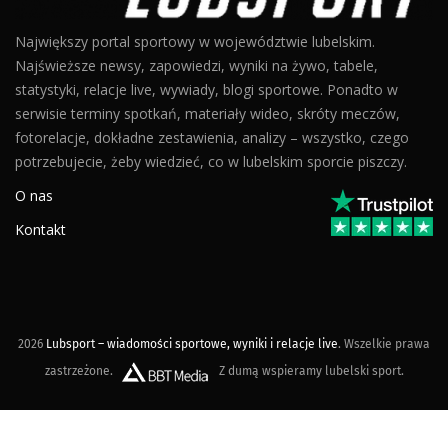
Największy portal sportowy w województwie lubelskim.
Najświeższe newsy, zapowiedzi, wyniki na żywo, tabele,
statystyki, relacje live, wywiady, blogi sportowe. Ponadto w
serwisie terminy spotkań, materiały wideo, skróty meczów,
fotorelacje, dokładne zestawienia, analizy – wszystko, czego
potrzebujecie, żeby wiedzieć, co w lubelskim sporcie piszczy.
O nas
Kontakt
2026
Lubsport – wiadomości sportowe, wyniki i relacje live
. Wszelkie prawa
zastrzeżone.
Z dumą wspieramy lubelski sport.