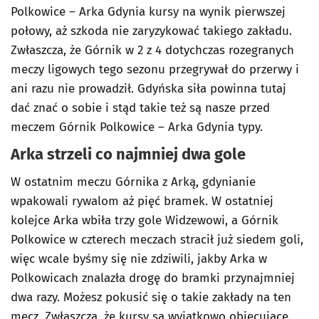
Polkowice – Arka Gdynia kursy na wynik pierwszej
połowy, aż szkoda nie zaryzykować takiego zakładu.
Zwłaszcza, że Górnik w 2 z 4 dotychczas rozegranych
meczy ligowych tego sezonu przegrywał do przerwy i
ani razu nie prowadził. Gdyńska siła powinna tutaj
dać znać o sobie i stąd takie też są nasze przed
meczem Górnik Polkowice – Arka Gdynia typy.
Arka strzeli co najmniej dwa gole
W ostatnim meczu Górnika z Arką, gdynianie
wpakowali rywalom aż pięć bramek. W ostatniej
kolejce Arka wbiła trzy gole Widzewowi, a Górnik
Polkowice w czterech meczach stracił już siedem goli,
więc wcale byśmy się nie zdziwili, jakby Arka w
Polkowicach znalazła drogę do bramki przynajmniej
dwa razy. Możesz pokusić się o takie zakłady na ten
mecz. Zwłaszcza, że kursy są wyjątkowo obiecujące.