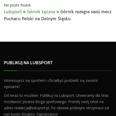
No posts found.
Lubsport
»
Górnik Łęczna
»
Górnik rozegra swój mecz
Pucharu Polski na Dolnym Śląsku
PUBLIKUJ NA LUBSPORT
Interesujesz się sportem i chciałbyś podzielić się swoimi
opiniami?
Od teraz to możliwe. Publikuj na Lubsport. Otwieramy dla Was
możliwość pisania bloga sportowego. Prześlij swój tekst na
adres
redakcja@lubsport.pl
. Po okresie próbnym otrzymasz od
nas konto blogera. Zapraszamy!