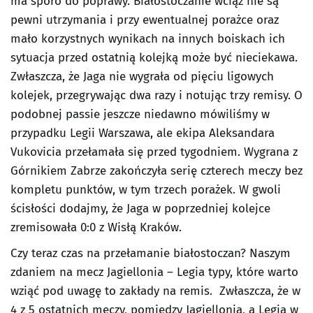
ma sporo do poprawy. Białostoczanie wciąż nie są
pewni utrzymania i przy ewentualnej porażce oraz
mało korzystnych wynikach na innych boiskach ich
sytuacja przed ostatnią kolejką może być nieciekawa.
Zwłaszcza, że Jaga nie wygrała od pięciu ligowych
kolejek, przegrywając dwa razy i notując trzy remisy. O
podobnej passie jeszcze niedawno mówiliśmy w
przypadku Legii Warszawa, ale ekipa Aleksandara
Vukovicia przełamała się przed tygodniem. Wygrana z
Górnikiem Zabrze zakończyła serię czterech meczy bez
kompletu punktów, w tym trzech porażek. W gwoli
ścisłości dodajmy, że Jaga w poprzedniej kolejce
zremisowała 0:0 z Wisłą Kraków.
Czy teraz czas na przełamanie białostoczan? Naszym
zdaniem na mecz Jagiellonia – Legia typy, które warto
wziąć pod uwagę to zakłady na remis. Zwłaszcza, że w
4 z 5 ostatnich meczy, pomiędzy Jagiellonią, a Legią w