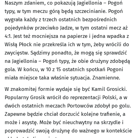
Naszym zdaniem, co pokazują Jagiellonia – Pogoń
typy, w tym meczu górą będą szczecinianie. Pogoń
wygrała każdy z trzech ostatnich bezpośrednich
pojedynków przeciwko Jadze, w tym ostatni mecz aż
4:1. Jest też mocniejsza na papierze i jedna wpadka z
Wisłą Płock nie przekreśla ich w tym, żeby wrócili do
zwycięstw. Sądzimy ponadto, że mogą się sprawdzić
na Jagiellonia – Pogoń typy, że obie drużyny zdobędą
gola. W końcu, w 10 z 15 ostatnich spotkań Pogoni
miała miejsce taka właśnie sytuacja. Znamienne.
W znakomitej formie wydaje się być Kamil Grosicki.
Popularny Grosik wrócił do reprezentacji Polski, a w
dwóch ostatnich meczach Portowców zdobył po golu.
Zapewne będzie chciał dorzucić kolejne trafienie, a
może i asystę. Może być nieuchwytny na skrzydle i
poprowadzić swoją drużynę do ważnego w kontekście