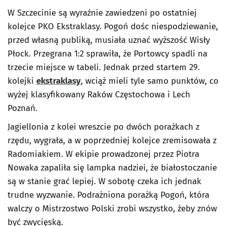
W Szczecinie są wyraźnie zawiedzeni po ostatniej
kolejce PKO Ekstraklasy. Pogoń dośc niespodziewanie,
przed własną publiką, musiała uznać wyższość Wisły
Płock. Przegrana 1:2 sprawiła, że Portowcy spadli na
trzecie miejsce w tabeli. Jednak przed startem 29.
kolejki
ekstraklasy
, wciąż mieli tyle samo punktów, co
wyżej klasyfikowany Raków Częstochowa i Lech
Poznań.
Jagiellonia z kolei wreszcie po dwóch porażkach z
rzędu, wygrała, a w poprzedniej kolejce zremisowała z
Radomiakiem. W ekipie prowadzonej przez Piotra
Nowaka zapaliła się lampka nadziei, że białostoczanie
są w stanie grać lepiej. W sobotę czeka ich jednak
trudne wyzwanie. Podrażniona porażką Pogoń, która
walczy o Mistrzostwo Polski zrobi wszystko, żeby znów
być zwycięską.