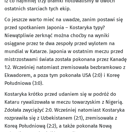
iż co najmniej trzy bramki notowaliśmy w dwóch
ostatnich starciach tych ekip.
Co jeszcze warto mieć na uwadze, zanim postawi się
przed spotkaniem Japonia – Kostaryka typy?
Niewątpliwie zerknąć można choćby na wyniki
osiągane przez te dwa zespoły przed wylotem na
mundial w Katarze. Japonia w ostatnim meczu przed
mistrzostwami świata została pokonana przez Kanadę
1:2. Wcześniej natomiast zremisowała bezbramkowo z
Ekwadorem, a poza tym pokonała USA (2:0) i Koreę
Południowa (3:0).
Kostaryka krótko przed udaniem się w podróż do
Kataru rywalizowała w meczu towarzyskim z Nigerią.
Zdołała zwyciężyć 2:0. Wcześniej natomiast Kostaryka
rozprawiła się z Uzbekistanem (2:1), zremisowała z
Koreą Południową (2:2), a także pokonała Nową