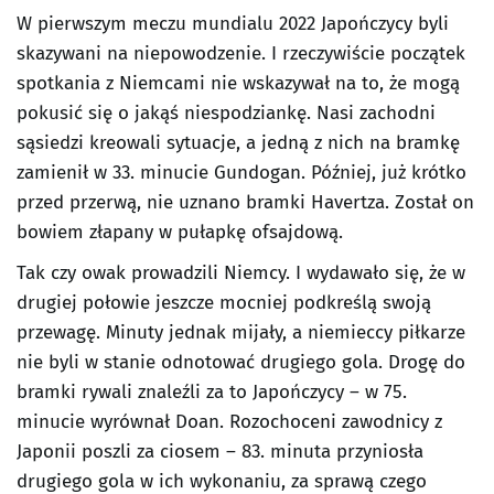
W pierwszym meczu mundialu 2022 Japończycy byli
skazywani na niepowodzenie. I rzeczywiście początek
spotkania z Niemcami nie wskazywał na to, że mogą
pokusić się o jakąś niespodziankę. Nasi zachodni
sąsiedzi kreowali sytuacje, a jedną z nich na bramkę
zamienił w 33. minucie Gundogan. Później, już krótko
przed przerwą, nie uznano bramki Havertza. Został on
bowiem złapany w pułapkę ofsajdową.
Tak czy owak prowadzili Niemcy. I wydawało się, że w
drugiej połowie jeszcze mocniej podkreślą swoją
przewagę. Minuty jednak mijały, a niemieccy piłkarze
nie byli w stanie odnotować drugiego gola. Drogę do
bramki rywali znaleźli za to Japończycy – w 75.
minucie wyrównał Doan. Rozochoceni zawodnicy z
Japonii poszli za ciosem – 83. minuta przyniosła
drugiego gola w ich wykonaniu, za sprawą czego