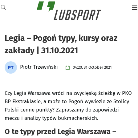
Legia – Pogoń typy, kursy oraz
zakłady | 31.10.2021
Piotr Trzewiński
04:20, 31 October 2021
Czy Legia Warszawa wróci na zwycięską ścieżkę w PKO
BP Ekstraklasie, a może to Pogoń wywiezie ze Stolicy
Polski cenne punkty? Zapraszamy do zapowiedzi
meczu i analizy typów bukmacherskich.
O te typy przed Legia Warszawa –