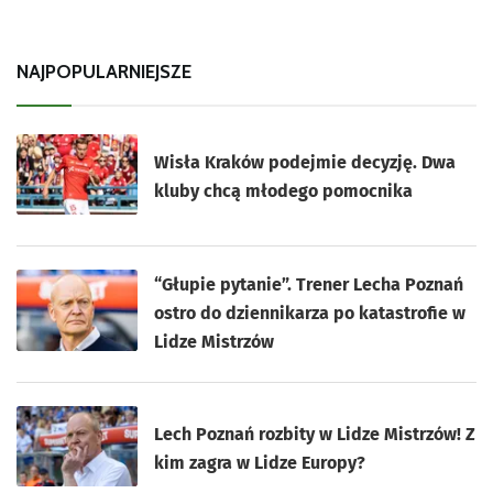
NAJPOPULARNIEJSZE
Wisła Kraków podejmie decyzję. Dwa
kluby chcą młodego pomocnika
“Głupie pytanie”. Trener Lecha Poznań
ostro do dziennikarza po katastrofie w
Lidze Mistrzów
Lech Poznań rozbity w Lidze Mistrzów! Z
kim zagra w Lidze Europy?