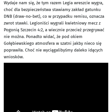
Wydaje nam się, że tym razem Legia wreszcie wygra,
choć dla bezpieczeństwa stawiamy zakład gatunku
DNB (draw-no-bet), co w przypadku remisu, oznacza
zwrot stawki. Legioniści wygrali kwietniowy mecz z
Pogonią Szczecin 4:2, a wiecznie przecież przegrywać
nie można. Ponadto widać, że pod okiem
Gołębiewskiego atmosfera w szatni jakby nieco się
poprawiła. Choć nie wyciągalibyśmy daleko idących
wniosków.