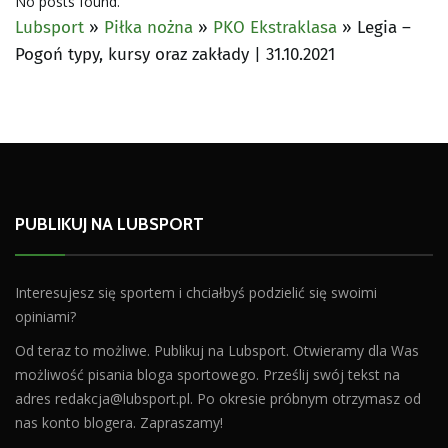
No posts found.
Lubsport
»
Piłka nożna
»
PKO Ekstraklasa
»
Legia –
Pogoń typy, kursy oraz zakłady | 31.10.2021
PUBLIKUJ NA LUBSPORT
Interesujesz się sportem i chciałbyś podzielić się swoimi
opiniami?
Od teraz to możliwe. Publikuj na Lubsport. Otwieramy dla Was
możliwość pisania bloga sportowego. Prześlij swój tekst na
adres
redakcja@lubsport.pl
. Po okresie próbnym otrzymasz od
nas konto blogera. Zapraszamy!