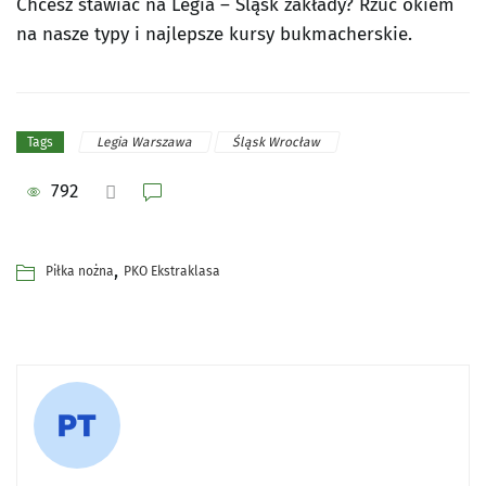
Chcesz stawiać na Legia – Śląsk zakłady? Rzuć okiem
na nasze typy i najlepsze kursy bukmacherskie.
Legia Warszawa
Śląsk Wrocław
Tags
792
,
Piłka nożna
PKO Ekstraklasa