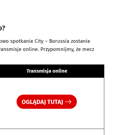
o?
owo spotkanie City – Borussia zostanie
ransmisje online. Przypomnijmy, że mecz
Transmisja online
OGLĄDAJ TUTAJ