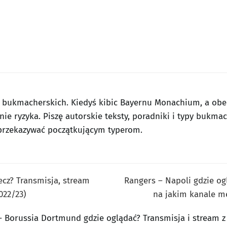
w bukmacherskich. Kiedyś kibic Bayernu Monachium, a obec
nie ryzyka. Piszę autorskie teksty, poradniki i typy bukma
j przekazywać początkującym typerom.
cz? Transmisja, stream
Rangers – Napoli gdzie og
022/23)
na jakim kanale me
– Borussia Dortmund gdzie oglądać? Transmisja i stream z