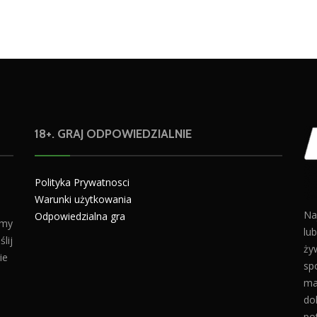
18+. GRAJ ODPOWIEDZIALNIE
Polityka Prywatnosci
Warunki użytkowania
Na
Odpowiedzialna gra
amy
lu
lij
żyw
ie
sp
ma
do
po