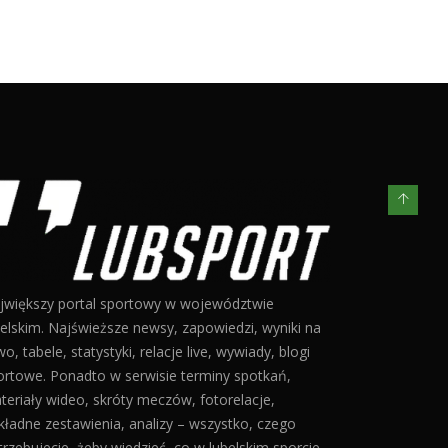
jwiększy portal sportowy w województwie
belskim. Najświeższe newsy, zapowiedzi, wyniki na
o, tabele, statystyki, relacje live, wywiady, blogi
ortowe. Ponadto w serwisie terminy spotkań,
teriały wideo, skróty meczów, fotorelacje,
kładne zestawienia, analizy – wszystko, czego
trzebujecie, żeby wiedzieć, co w lubelskim sporcie