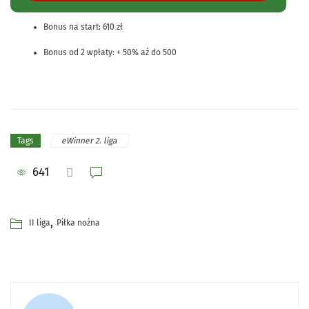
Bonus na start: 610 zł
Bonus od 2 wpłaty: + 50% aż do 500
eWinner 2. liga
Tags
641
,
II liga
Piłka nożna