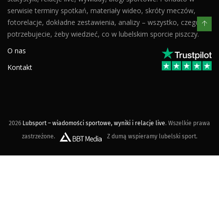
serwisie terminy spotkań, materiały wideo, skróty meczów,
fotorelacje, dokładne zestawienia, analizy – wszystko, czego
potrzebujecie, żeby wiedzieć, co w lubelskim sporcie piszczy.
O nas
Kontakt
2026
Lubsport – wiadomości sportowe, wyniki i relacje live
. Wszelkie prawa
zastrzeżone.
Z dumą wspieramy lubelski sport.