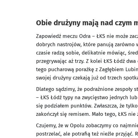
Obie drużyny mają nad czym m
Zapowiedź meczu Odra – ŁKS nie może zaczą
dobrych nastrojów, które panują zarówno w 
czasie radzą sobie, delikatnie mówiąc, śred
przegrywając aż trzy. Z kolei ŁKS Łódź dwa
tego pucharową porażkę z Zagłębiem Lubin,
swojej drużyny czekają już od trzech spotk
Dlatego sądzimy, że podrażnione zespoły s
– ŁKS Łódź typy na zwycięstwo jednych lub
się podziałem punktów. Zwłaszcza, że tylko
zakończył się remisem. Mało tego, ŁKS nie 
Czujemy, że w Opolu zobaczymy co najmniej
postrzelać, ale potrafią też nieźle przyjąć