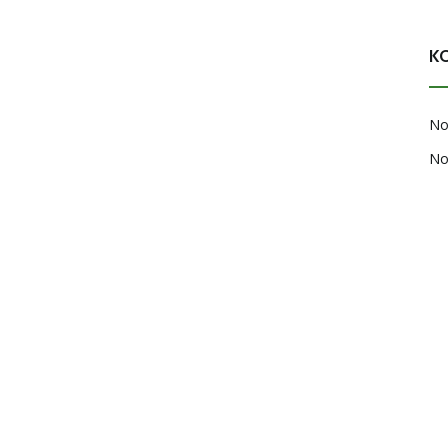
K
No
No