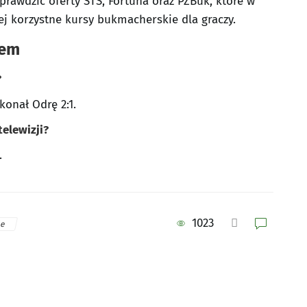
rawdzić oferty STS, Fortuna oraz PZBuk, które w
j korzystne kursy bukmacherskie dla graczy.
zem
?
konał Odrę 2:1.
telewizji?
.
1023
le