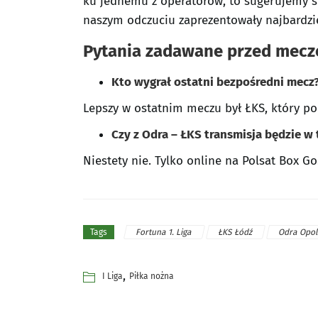
ku jednemu z operatorów, to sugerujemy sp
naszym odczuciu zaprezentowały najbardzie
Pytania zadawane przed mec
Kto wygrał ostatni bezpośredni mecz
Lepszy w ostatnim meczu był ŁKS, który po
Czy z Odra – ŁKS transmisja będzie w 
Niestety nie. Tylko online na Polsat Box Go
Fortuna 1. Liga
ŁKS Łódź
Odra Opo
Tags
,
I Liga
Piłka nożna