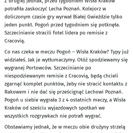
Z drugiej jednak, przed tygodniem Wisła Kraków
potrafiła zaskoczyć Lecha Poznań. Kolejorz w
doliczonym czasie gry wyrwał Białej Gwieździe tylko
jeden punkt. Pogoń przed tygodniem się potknęła.
Szczecinianie stracili fotel lidera po remisie z
Cracovią.
Co nas czeka w meczu Pogoń – Wisła Kraków? Typy już
widziałeś. Jak je wytłumaczymy. Otóż spodziewamy się
wygranej Portowców. Szczecinianie po
niespodziewanym remisie z Cracovią, będą chcieli
zgarnąć komplet punktów, żeby nie stracić kontaktu z
Rakowem i nie dać się prześcignąć Lechowi Poznań.
Pogoń u siebie wygrała 3 z 4 ostatnich meczy, a Wisła
Kraków od sześciu wyjazdowych spotkań we
wszystkich rozgrywkach nie potrafi wygrać.
Obstawiamy jednak, że w meczu obie drużyny strzelą