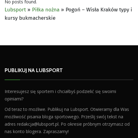
No posts found.
Lubsport
»
Piłka nożna
»
Pogoń – Wisła Kraków typy i
kursy bukmacherskie
PUBLIKUJ NA LUBSPORT
Interesujesz się sportem i chciałbyś podzielić się swoimi
opiniami?
Od teraz to możliwe. Publikuj na Lubsport. Otwieramy dla Was
możliwość pisania bloga sportowego. Prześlij swój tekst na
adres
redakcja@lubsport.pl
. Po okresie próbnym otrzymasz od
nas konto blogera. Zapraszamy!