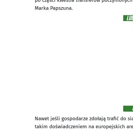
po części kwestia transferów poczynionych
Marka Papszuna.
Nawet jeśli gospodarze zdołają trafić do si
takim doświadczeniem na europejskich aren