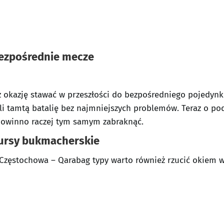
ezpośrednie mecze
uż okazję stawać w przeszłości do bezpośredniego pojedynk
yli tamtą batalię bez najmniejszych problemów. Teraz o p
powinno raczej tym samym zabraknąć.
ursy bukmacherskie
 Częstochowa – Qarabag typy warto również rzucić okiem w