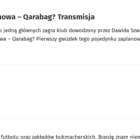
howa – Qarabag
? Transmisja
 to jedną głównych zagra klub dowodzony przez Dawida Szw
owa – Qarabag? Pierwszy gwizdek tego pojedynku zaplanowa
 futbolu oraz zakładów bukmacherskich. Branżę znam ni