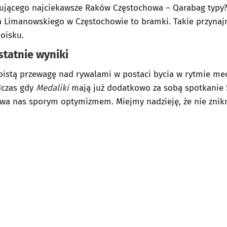
isującego najciekawsze Raków Częstochowa – Qarabag typy?
wa Limanowskiego w Częstochowie to bramki. Takie przyna
oisku.
statnie wyniki
oistą przewagę nad rywalami w postaci bycia w rytmie me
dczas gdy
Medaliki
mają już dodatkowo za sobą spotkanie Su
pawa nas sporym optymizmem. Miejmy nadzieję, że nie zni