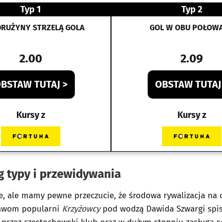
Typ 1
Typ 2
DRUŻYNY STRZELĄ GOLA
GOL W OBU POŁOW
2.00
2.09
BSTAW TUTAJ >
OBSTAW TUTAJ
Kursy z
Kursy z
ag
typy i przewidywania
we, ale mamy pewne przeczucie, że środowa rywalizacja n
bawom popularni
Krzyżowcy
pod wodzą Dawida Szwargi spisu