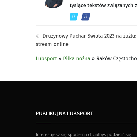
tysiące tekstów związanych 
Drużynowy Puchar Świata 2023 na żużlu: 
stream online
Lubsport
»
Piłka nożna
»
Raków Częstochow
PUBLIKUJ NA LUBSPORT
Interesujesz się sportem i chciałbyś podzielić się