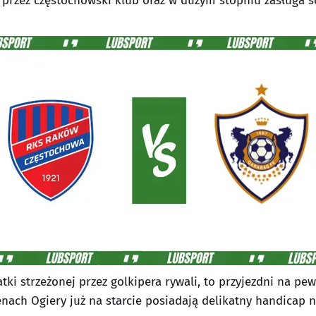
 przez częstochowski klub oraz w dużym stopniu zasługa s
atki strzeżonej przez golkipera rywali, to przyjezdni na p
ach Ogiery już na starcie posiadają delikatny handicap n