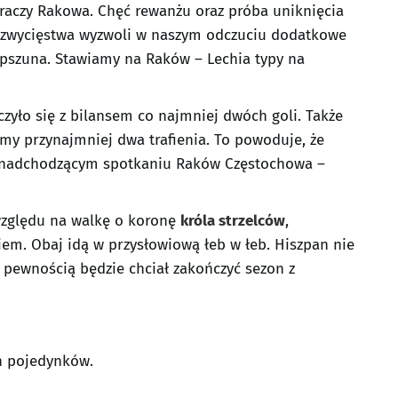
aczy Rakowa. Chęć rewanżu oraz próba uniknięcia
 zwycięstwa wyzwoli w naszym odczuciu dodatkowe
pszuna. Stawiamy na Raków – Lechia typy na
zyło się z bilansem co najmniej dwóch goli. Także
iśmy przynajmniej dwa trafienia. To powoduje, że
 w nadchodzącym spotkaniu Raków Częstochowa –
względu na walkę o koronę
króla strzelców
,
em. Obaj idą w przysłowiową łeb w łeb. Hiszpan nie
 z pewnością będzie chciał zakończyć sezon z
ch pojedynków.