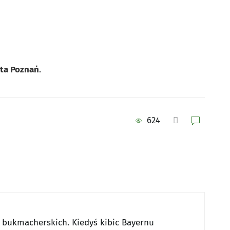
rta Poznań
.
624
w bukmacherskich. Kiedyś kibic Bayernu