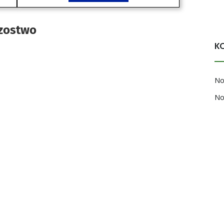
zostwo
K
No
No