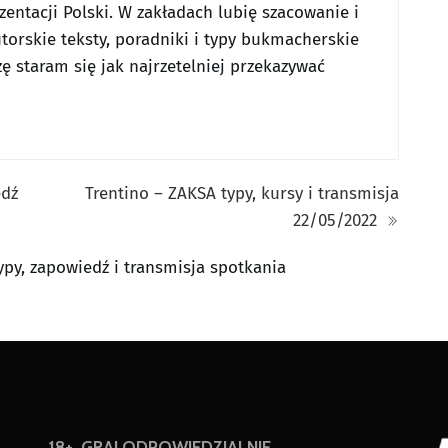
entacji Polski. W zakładach lubię szacowanie i
utorskie teksty, poradniki i typy bukmacherskie
ę staram się jak najrzetelniej przekazywać
edź
Trentino – ZAKSA typy, kursy i transmisja
22/05/2022
ypy, zapowiedź i transmisja spotkania
18+. GRAJ ODPOWIEDZIALNIE