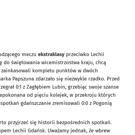
hodzącego meczu
ekstraklasy
przeciwko Lechii
ię do świętowania wicemistrzostwa kraju, chcą
ie zainkasowali kompletu punktów w dwóch
arka Papszuna zdarzało się niezwykle rzadko. Przed
grał 0:1 z Zagłębiem Lubin, grzebiąc swoje szanse
iepokonana od pięciu kolejek, w przekroju których
 spotkań gdańszczanie zremisowali 0:0 z Pogonią
o przyjrzeć się historii bezpośrednich spotkań.
 łupem Lechii Gdańsk. Uważamy jednak, że wbrew