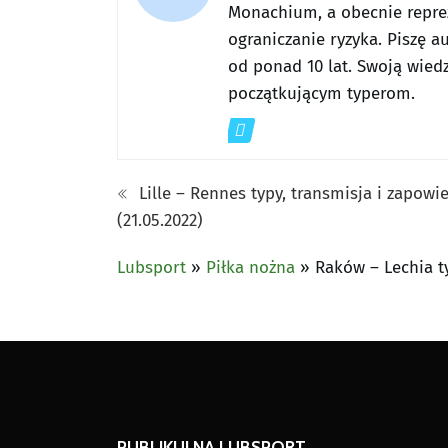
Monachium, a obecnie reprez
ograniczanie ryzyka. Piszę a
od ponad 10 lat. Swoją wiedz
początkującym typerom.
Lille – Rennes typy, transmisja i zapowi
(21.05.2022)
Lubsport
»
Piłka nożna
»
Raków – Lechia t
PUBLIKUJ NA LUBSPORT