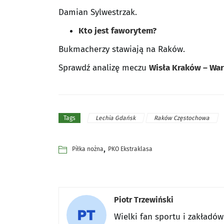
Damian Sylwestrzak.
Kto jest faworytem?
Bukmacherzy stawiają na Raków.
Sprawdź analizę meczu
Wisła Kraków – Wa
Lechia Gdańsk
Raków Częstochowa
Tags
,
Piłka nożna
PKO Ekstraklasa
Piotr Trzewiński
Wielki fan sportu i zakładó