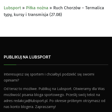
Lubsport
»
Piłka nożna
»
Ruch Chorzów – Termalica
typy, kursy i transmisja (27.08)
PUBLIKUJ NA LUBSPORT
Interesujesz się sportem i chciałbyś podzielić się swoimi
opiniami?
Od teraz to możliwe. Publikuj na Lubsport. Otwieramy dla Was
możliwość pisania bloga sportowego. Prześlij swój tekst na
adres
redakcja@lubsport.pl
. Po okresie próbnym otrzymasz od
nas konto blogera. Zapraszamy!