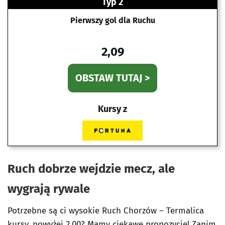
Typ 2
Pierwszy gol dla Ruchu
2,09
OBSTAW TUTAJ >
Kursy z
Ruch dobrze wejdzie mecz, ale
wygrają rywale
Potrzebne są ci wysokie Ruch Chorzów – Termalica
kursy, powyżej 2,00? Mamy ciekawe propozycje! Zanim