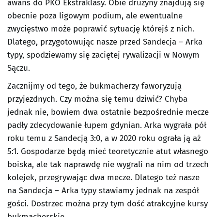
awans do PKO Ekstraklasy. Obie drużyny znajdują się
obecnie poza ligowym podium, ale ewentualne
zwycięstwo może poprawić sytuację którejś z nich.
Dlatego, przygotowując nasze przed Sandecja – Arka
typy, spodziewamy się zaciętej rywalizacji w Nowym
Sączu.
Zacznijmy od tego, że bukmacherzy faworyzują
przyjezdnych. Czy można się temu dziwić? Chyba
jednak nie, bowiem dwa ostatnie bezpośrednie mecze
padły zdecydowanie łupem gdynian. Arka wygrała pół
roku temu z Sandecją 3:0, a w 2020 roku ograła ją aż
5:1. Gospodarze będą mieć teoretycznie atut własnego
boiska, ale tak naprawdę nie wygrali na nim od trzech
kolejek, przegrywając dwa mecze. Dlatego też nasze
na Sandecja – Arka typy stawiamy jednak na zespół
gości. Dostrzec można przy tym dość atrakcyjne kursy
bukmacherskie.