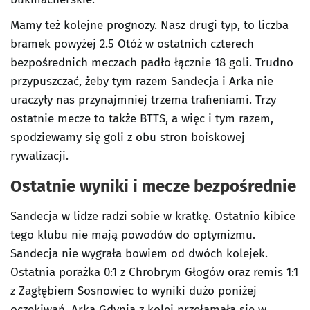
Mamy też kolejne prognozy. Nasz drugi typ, to liczba
bramek powyżej 2.5 Otóż w ostatnich czterech
bezpośrednich meczach padło łącznie 18 goli. Trudno
przypuszczać, żeby tym razem Sandecja i Arka nie
uraczyły nas przynajmniej trzema trafieniami. Trzy
ostatnie mecze to także BTTS, a więc i tym razem,
spodziewamy się goli z obu stron boiskowej
rywalizacji.
Ostatnie wyniki i mecze bezpośrednie
Sandecja w lidze radzi sobie w kratkę. Ostatnio kibice
tego klubu nie mają powodów do optymizmu.
Sandecja nie wygrała bowiem od dwóch kolejek.
Ostatnia porażka 0:1 z Chrobrym Głogów oraz remis 1:1
z Zagłębiem Sosnowiec to wyniki dużo poniżej
oczekiwań. Arka Gdynia z kolei przełamała się w