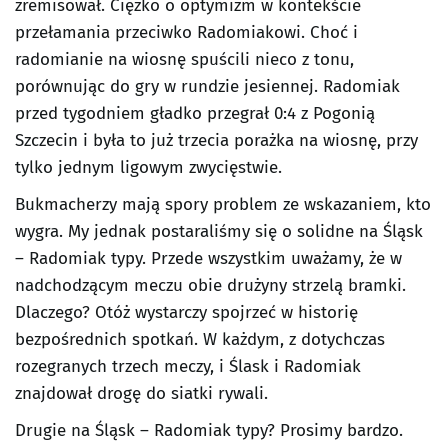
zremisował. Ciężko o optymizm w kontekście
przełamania przeciwko Radomiakowi. Choć i
radomianie na wiosnę spuścili nieco z tonu,
porównując do gry w rundzie jesiennej. Radomiak
przed tygodniem gładko przegrał 0:4 z Pogonią
Szczecin i była to już trzecia porażka na wiosnę, przy
tylko jednym ligowym zwycięstwie.
Bukmacherzy mają spory problem ze wskazaniem, kto
wygra. My jednak postaraliśmy się o solidne na Śląsk
– Radomiak typy. Przede wszystkim uważamy, że w
nadchodzącym meczu obie drużyny strzelą bramki.
Dlaczego? Otóż wystarczy spojrzeć w historię
bezpośrednich spotkań. W każdym, z dotychczas
rozegranych trzech meczy, i Ślask i Radomiak
znajdował drogę do siatki rywali.
Drugie na Śląsk – Radomiak typy? Prosimy bardzo.