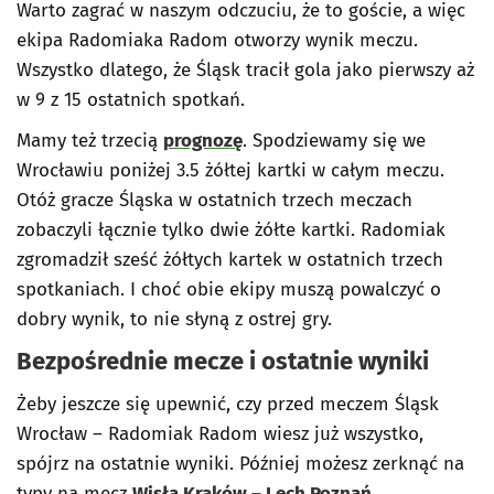
Warto zagrać w naszym odczuciu, że to goście, a więc
ekipa Radomiaka Radom otworzy wynik meczu.
Wszystko dlatego, że Śląsk tracił gola jako pierwszy aż
w 9 z 15 ostatnich spotkań.
Mamy też trzecią
prognozę
. Spodziewamy się we
Wrocławiu poniżej 3.5 żółtej kartki w całym meczu.
Otóż gracze Śląska w ostatnich trzech meczach
zobaczyli łącznie tylko dwie żółte kartki. Radomiak
zgromadził sześć żółtych kartek w ostatnich trzech
spotkaniach. I choć obie ekipy muszą powalczyć o
dobry wynik, to nie słyną z ostrej gry.
Bezpośrednie mecze i ostatnie wyniki
Żeby jeszcze się upewnić, czy przed meczem Śląsk
Wrocław – Radomiak Radom wiesz już wszystko,
spójrz na ostatnie wyniki. Później możesz zerknąć na
typy na mecz
Wisła Kraków – Lech Poznań
.