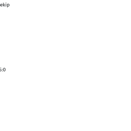
 ekip
5:0