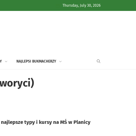
Thursday, July 30, 2026
Y
NAJLEPSI BUKMACHERZY
aworyci)
najlepsze typy i kursy na MŚ w Planicy