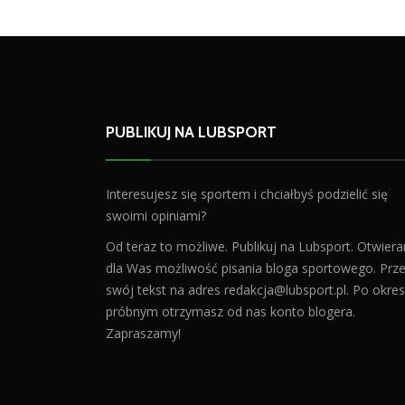
PUBLIKUJ NA LUBSPORT
Interesujesz się sportem i chciałbyś podzielić się
swoimi opiniami?
Od teraz to możliwe. Publikuj na Lubsport. Otwier
dla Was możliwość pisania bloga sportowego. Prześ
swój tekst na adres
redakcja@lubsport.pl
. Po okres
próbnym otrzymasz od nas konto blogera.
Zapraszamy!