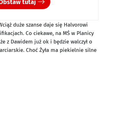
Obstaw tutaj
Wciąż duże szanse daje się Halvorowi
ifikacjach. Co ciekawe, na MŚ w Planicy
że z Dawidem już ok i będzie walczył o
rciarskie. Choć Żyła ma piekielnie silne