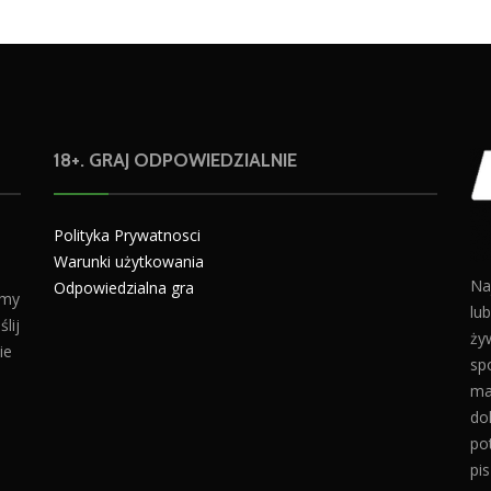
18+. GRAJ ODPOWIEDZIALNIE
Polityka Prywatnosci
Warunki użytkowania
Na
Odpowiedzialna gra
amy
lu
lij
żyw
ie
sp
ma
do
po
pis