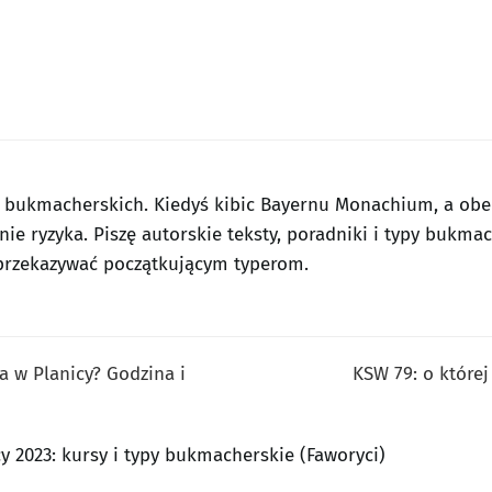
w bukmacherskich. Kiedyś kibic Bayernu Monachium, a obec
nie ryzyka. Piszę autorskie teksty, poradniki i typy bukma
j przekazywać początkującym typerom.
ta w Planicy? Godzina i
KSW 79: o której
y 2023: kursy i typy bukmacherskie (Faworyci)