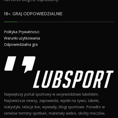
18+. GRAJ ODPOWIEDZIALNIE
Polityka Prywatnosci
Warunki użytkowania
Odpowiedzialna gra
Największy portal sportowy w województwie lubelskim.
Najświeższe newsy, zapowiedzi, wyniki na żywo, tabele,
statystyki, relacje live, wywiady, blogi sportowe. Ponadto w
serwisie terminy spotkań, materiały wideo, skróty meczów,