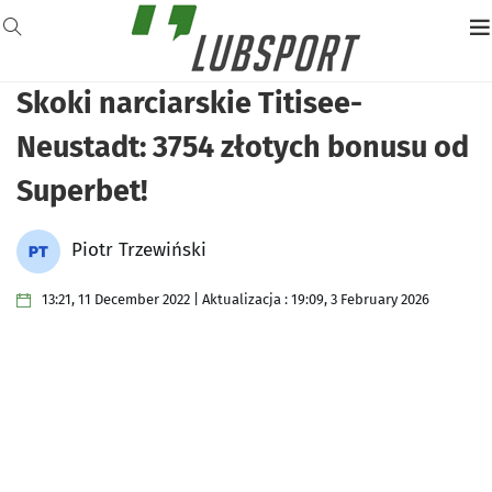
Skoki narciarskie Titisee-
Neustadt: 3754 złotych bonusu od
Superbet!
Piotr Trzewiński
13:21, 11 December 2022 | Aktualizacja : 19:09, 3 February 2026