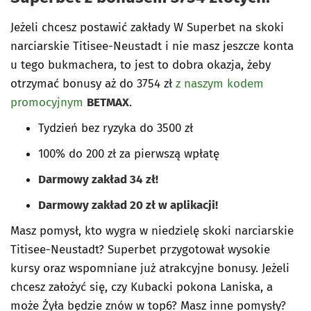
Jeżeli chcesz postawić zakłady W Superbet na skoki
narciarskie Titisee-Neustadt i nie masz jeszcze konta
u tego bukmachera, to jest to dobra okazja, żeby
otrzymać bonusy aż do 3754 zł
z naszym kodem
promocyjnym
BETMAX
.
Tydzień bez ryzyka do 3500 zł
100% do 200 zł za pierwszą wpłatę
Darmowy zakład 34 zł!
Darmowy zakład 20 zł w aplikacji!
Masz pomysł, kto wygra w niedzielę skoki narciarskie
Titisee-Neustadt? Superbet przygotował wysokie
kursy oraz wspomniane już atrakcyjne bonusy. Jeżeli
chcesz założyć się, czy Kubacki pokona Laniska, a
może Żyła będzie znów w top6? Masz inne pomysły?