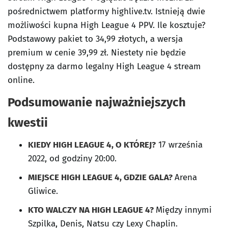
pośrednictwem platformy highlive.tv. Istnieją dwie
możliwości kupna High League 4 PPV. Ile kosztuje?
Podstawowy pakiet to 34,99 złotych, a wersja
premium w cenie 39,99 zł. Niestety nie będzie
dostępny za darmo legalny High League 4 stream
online.
Podsumowanie najważniejszych
kwestii
KIEDY HIGH LEAGUE 4, O KTÓREJ?
17 września
2022, od godziny 20:00.
MIEJSCE HIGH LEAGUE 4, GDZIE GALA?
Arena
Gliwice.
KTO WALCZY NA HIGH LEAGUE 4?
Między innymi
Szpilka, Denis, Natsu czy Lexy Chaplin.