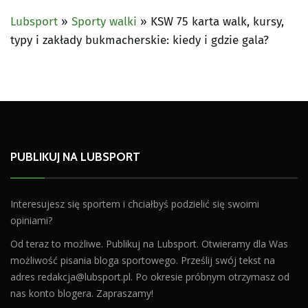
Lubsport
»
Sporty walki
»
KSW 75 karta walk, kursy,
typy i zakłady bukmacherskie: kiedy i gdzie gala?
PUBLIKUJ NA LUBSPORT
Interesujesz się sportem i chciałbyś podzielić się swoimi
opiniami?
Od teraz to możliwe. Publikuj na Lubsport. Otwieramy dla Was
możliwość pisania bloga sportowego. Prześlij swój tekst na
adres
redakcja@lubsport.pl
. Po okresie próbnym otrzymasz od
nas konto blogera. Zapraszamy!