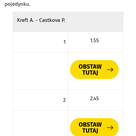
pojedynku.
Kreft A. - Castkova P.
1.55
1
OBSTAW
TUTAJ
2.45
2
OBSTAW
TUTAJ