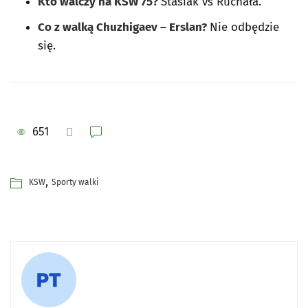
Kto walczy na KSW 75?
Stasiak vs Ruchała.
Co z walką Chuzhigaev – Erslan?
Nie odbędzie
się.
651
,
KSW
Sporty walki