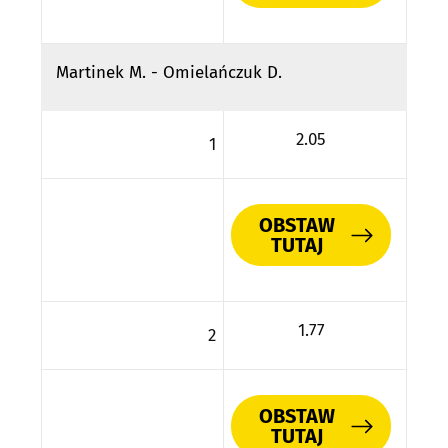
Martinek M. - Omielańczuk D.
2.05
1
OBSTAW
TUTAJ
1.77
2
OBSTAW
TUTAJ