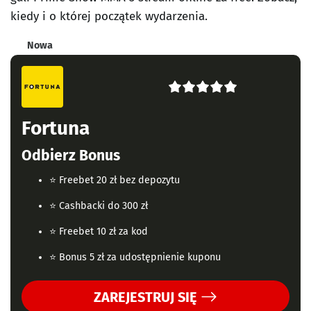
kiedy i o której początek wydarzenia.
Nowa
5
r
Fortuna
a
t
Odbierz Bonus
i
⭐ Freebet 20 zł bez depozytu
n
⭐ Cashbacki do 300 zł
g
⭐ Freebet 10 zł za kod
⭐ Bonus 5 zł za udostępnienie kuponu
ZAREJESTRUJ SIĘ