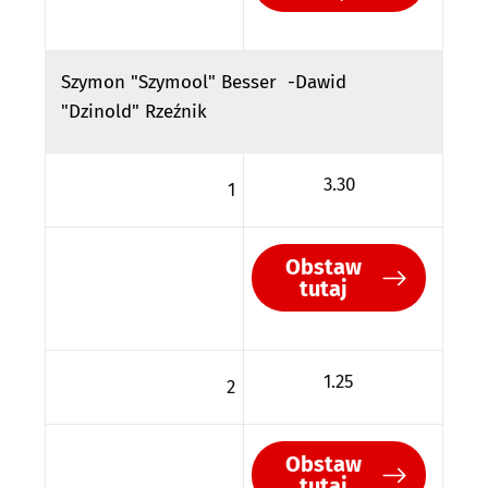
Szymon "Szymool" Besser -Dawid
"Dzinold" Rzeźnik
3.30
1
Obstaw
tutaj
1.25
2
Obstaw
tutaj