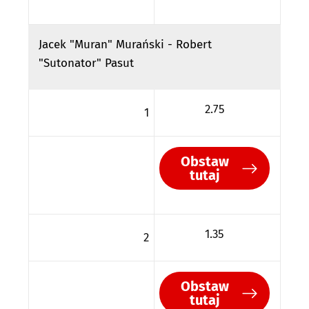
Jacek "Muran" Murański - Robert
"Sutonator" Pasut
2.75
1
Obstaw
tutaj
1.35
2
Obstaw
tutaj