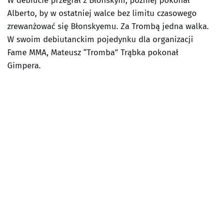
W debiucie przegrał z Błonskym, później pokonał
Alberto, by w ostatniej walce bez limitu czasowego
zrewanżować się Błonskyemu. Za Trombą jedna walka.
W swoim debiutanckim pojedynku dla organizacji
Fame MMA, Mateusz “Tromba” Trąbka pokonał
Gimpera.