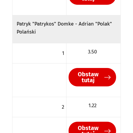
Patryk "Patrykos" Domke - Adrian "Polak"
Polański
3.50
1
Obstaw
tutaj
1.22
2
Obstaw