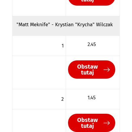
"Matt Meknife" - Krystian "Krycha" Wilczak
2.45
1
Obstaw
tutaj
1.45
2
Obstaw
tutaj