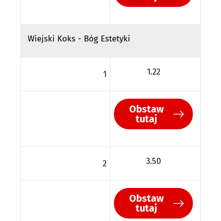
Wiejski Koks - Bóg Estetyki
1.22
1
Obstaw
tutaj
3.50
2
Obstaw
tutaj