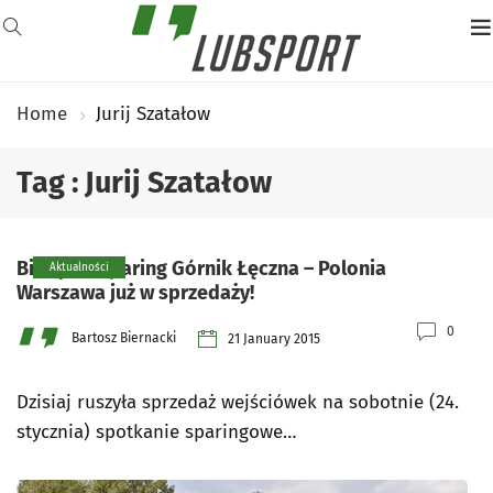
Home
Jurij Szatałow
Tag : Jurij Szatałow
Bilety na sparing Górnik Łęczna – Polonia
Aktualności
Warszawa już w sprzedaży!
0
Bartosz Biernacki
21 January 2015
Dzisiaj ruszyła sprzedaż wejściówek na sobotnie (24.
stycznia) spotkanie sparingowe…