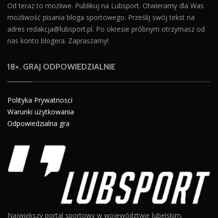
Od teraz to możliwe. Publikuj na Lubsport. Otwieramy dla Was
możliwość pisania bloga sportowego. Prześlij swój tekst na
adres
redakcja@lubsport.pl
. Po okresie próbnym otrzymasz od
nas konto blogera. Zapraszamy!
18+. GRAJ ODPOWIEDZIALNIE
Polityka Prywatnosci
Warunki użytkowania
Odpowiedzialna gra
Największy portal sportowy w województwie lubelskim.