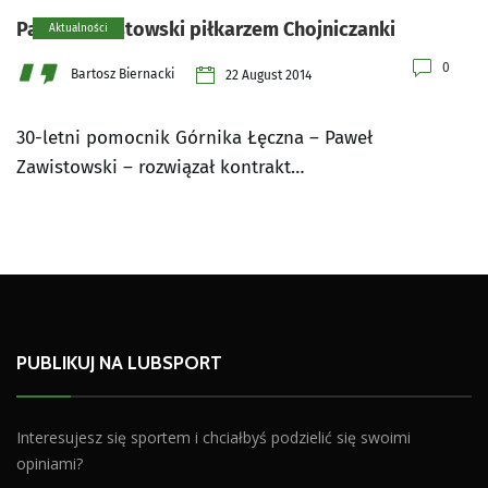
Paweł Zawistowski piłkarzem Chojniczanki
Aktualności
0
Bartosz Biernacki
22 August 2014
30-letni pomocnik Górnika Łęczna – Paweł
Zawistowski – rozwiązał kontrakt…
PUBLIKUJ NA LUBSPORT
Interesujesz się sportem i chciałbyś podzielić się swoimi
opiniami?