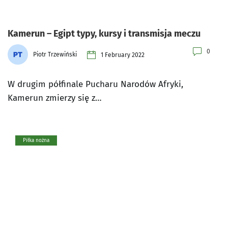
Kamerun – Egipt typy, kursy i transmisja meczu
0
Piotr Trzewiński
1 February 2022
W drugim półfinale Pucharu Narodów Afryki,
Kamerun zmierzy się z…
Piłka nożna