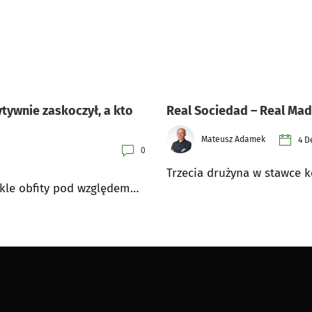
tywnie zaskoczył, a kto
Real Sociedad – Real Mad
Mateusz Adamek
4 D
0
Trzecia drużyna w stawce ko
ykle obfity pod względem…