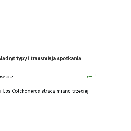
Madryt typy i transmisja spotkania
0
May 2022
i Los Colchoneros stracą miano trzeciej