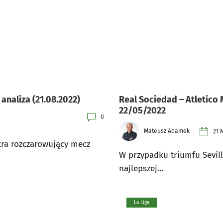
analiza (21.08.2022)
Real Sociedad – Atletico 
22/05/2022
0
Mateusz Adamek
21 
tra rozczarowujący mecz
W przypadku triumfu Sevill
najlepszej…
La Liga