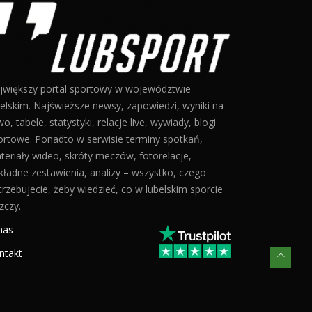
jwiększy portal sportowy w województwie
belskim. Najświeższe newsy, zapowiedzi, wyniki na
o, tabele, statystyki, relacje live, wywiady, blogi
ortowe. Ponadto w serwisie terminy spotkań,
teriały wideo, skróty meczów, fotorelacje,
kładne zestawienia, analizy – wszystko, czego
trzebujecie, żeby wiedzieć, co w lubelskim sporcie
zczy.
nas
ntakt