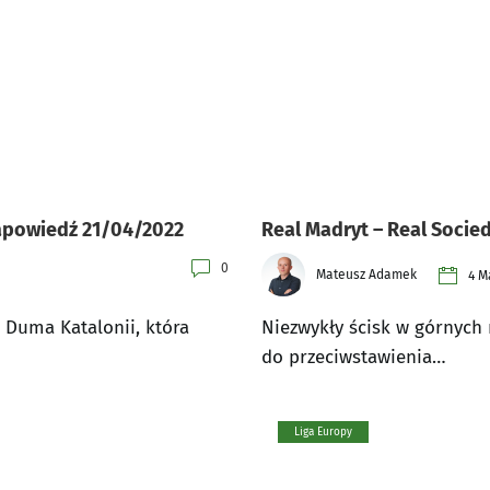
zapowiedź 21/04/2022
Real Madryt – Real Socie
0
Mateusz Adamek
4 M
 Duma Katalonii, która
Niezwykły ścisk w górnych 
do przeciwstawienia…
Liga Europy