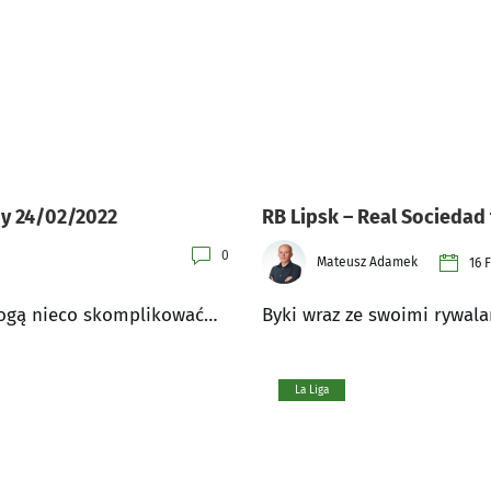
dy 24/02/2022
RB Lipsk – Real Sociedad 
0
Mateusz Adamek
16 
 mogą nieco skomplikować…
Byki wraz ze swoimi rywala
La Liga