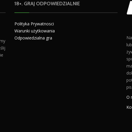
18+. GRAJ ODPOWIEDZIALNIE
Polityka Prywatnosci
Warunki użytkowania
Na
Odpowiedzialna gra
amy
lu
lij
żyw
ie
sp
ma
do
po
pis
O 
Ko