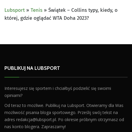
Lubsport
»
Tenis
»
Świątek – Collins typy, kiedy, o
której, gdzie oglądać WTA Doha 2023?
PUBLIKUJ NA LUBSPORT
Interesujesz się sportem i chciałbyś podzielić się swoimi
opiniami?
Od teraz to możliwe. Publikuj na Lubsport. Otwieramy dla Was
możliwość pisania bloga sportowego. Prześlij swój tekst na
adres
redakcja@lubsport.pl
. Po okresie próbnym otrzymasz od
nas konto blogera. Zapraszamy!