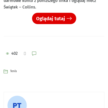
darmowe konto z poniższego linka i oglądaj mecz
Świątek – Collins.
Oglądaj tutaj
402
Tenis