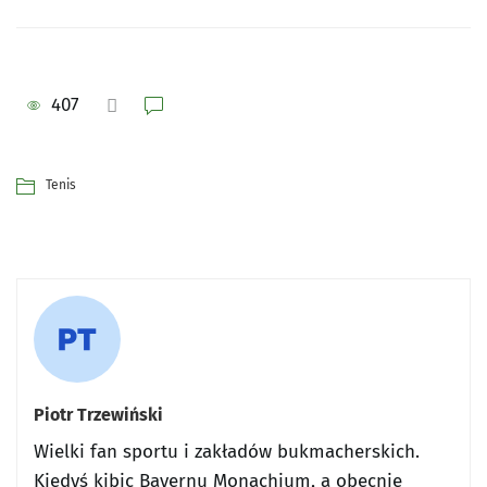
407
Tenis
Piotr Trzewiński
Wielki fan sportu i zakładów bukmacherskich.
Kiedyś kibic Bayernu Monachium, a obecnie