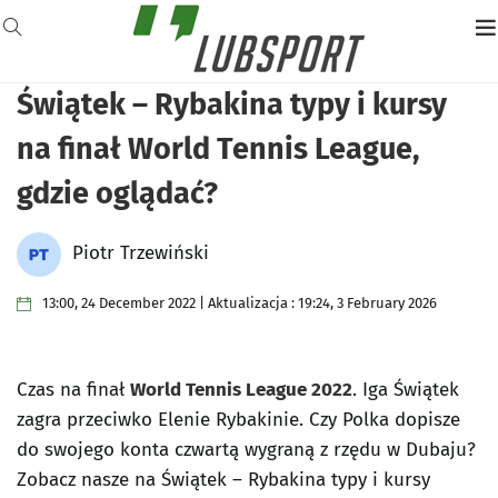
Świątek – Rybakina typy i kursy
na finał World Tennis League,
gdzie oglądać?
Piotr Trzewiński
13:00, 24 December 2022 | Aktualizacja : 19:24, 3 February 2026
Czas na finał
World Tennis League 2022
. Iga Świątek
zagra przeciwko Elenie Rybakinie. Czy Polka dopisze
do swojego konta czwartą wygraną z rzędu w Dubaju?
Zobacz nasze na Świątek – Rybakina typy i kursy