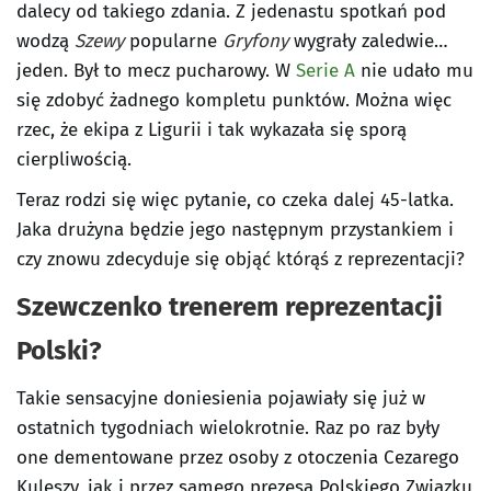
dalecy od takiego zdania. Z jedenastu spotkań pod
wodzą
Szewy
popularne
Gryfony
wygrały zaledwie…
jeden. Był to mecz pucharowy. W
Serie A
nie udało mu
się zdobyć żadnego kompletu punktów. Można więc
rzec, że ekipa z Ligurii i tak wykazała się sporą
cierpliwością.
Teraz rodzi się więc pytanie, co czeka dalej 45-latka.
Jaka drużyna będzie jego następnym przystankiem i
czy znowu zdecyduje się objąć którąś z reprezentacji?
Szewczenko trenerem reprezentacji
Polski?
Takie sensacyjne doniesienia pojawiały się już w
ostatnich tygodniach wielokrotnie. Raz po raz były
one dementowane przez osoby z otoczenia Cezarego
Kuleszy, jak i przez samego prezesa Polskiego Związku