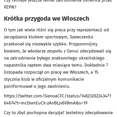
Czy istnieje jeszcze temat zatrudnienia Ukraińca przez
PZPN?
Krótka przygoda we Włoszech
O tym jak wiele różni się praca przy reprezentacji od
zarządzania klubem sportowym, Szewczenko
przekonał się niezwykle szybko. Przypomnijmy
bowiem, że włodarze zespołu z Genui zdecydowali się
na zatrudnienie byłego znakomitego ukraińskiego
napastnika raptem dwa miesiące temu. Dokładnie 7
listopada rozpoczął on pracę we Włoszech, a 15
stycznia klub w oficjalnym komunikacie
poinformował o jego zwolnieniu.
https://twitter.com/GenoaCFC/status/14823202243471
64674?t=mcDxmEuCk-zAnBLjv6V8mA&s=19
Czy to zbyt pochopna decyzja? Jesteśmy zdecydowanie