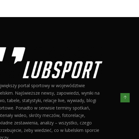
jwiększy portal sportowy w województwie
belskim. Najświeższe newsy, zapowiedzi, wyniki na
o, tabele, statystyki, relacje live, wywiady, blogi
ortowe. Ponadto w serwisie terminy spotkań,
teriały wideo, skróty meczów, fotorelacje,
kładne zestawienia, analizy – wszystko, czego
trzebujecie, żeby wiedzieć, co w lubelskim sporcie
zczy.