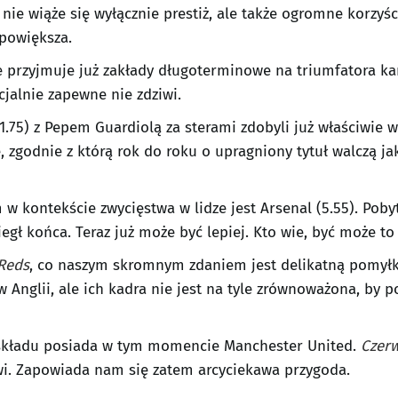
ie wiąże się wyłącznie prestiż, ale także ogromne korzyśc
 powiększa.
 przyjmuje już zakłady długoterminowe na triumfatora kam
jalnie zapewne nie zdziwi.
(1.75) z Pepem Guardiolą za sterami zdobyli już właściwie 
zgodnie z którą rok do roku o upragniony tytuł walczą jak
 kontekście zwycięstwa w lidze jest Arsenal (5.55). Pobyt
gł końca. Teraz już może być lepiej. Kto wie, być może to
Reds
, co naszym skromnym zdaniem jest delikatną pomyłką
Anglii, ale ich kadra nie jest na tyle zrównoważona, by p
ę składu posiada w tym momencie Manchester United.
Czer
i. Zapowiada nam się zatem arcyciekawa przygoda.