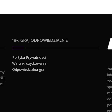
18+. GRAJ ODPOWIEDZIALNIE
Polityka Prywatnosci
Warunki użytkowania
Na
Odpowiedzialna gra
amy
lu
lij
żyw
ie
sp
ma
do
po
pis