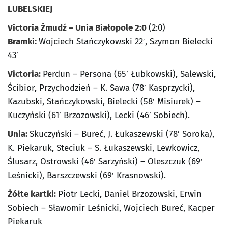
LUBELSKIEJ
Victoria Żmudź – Unia Białopole 2:0
(2:0)
Bramki:
Wojciech Stańczykowski 22′, Szymon Bielecki
43′
Victoria:
Perdun – Persona (65′ Łubkowski), Salewski,
Ścibior, Przychodzień – K. Sawa (78′ Kasprzycki),
Kazubski, Stańczykowski, Bielecki (58′ Misiurek) –
Kuczyński (61′ Brzozowski), Lecki (46′ Sobiech).
Unia:
Skuczyński – Bureć, J. Łukaszewski (78′ Soroka),
K. Piekaruk, Steciuk – S. Łukaszewski, Lewkowicz,
Ślusarz, Ostrowski (46′ Sarzyński) – Oleszczuk (69′
Leśnicki), Barszczewski (69′ Krasnowski).
Żółte kartki:
Piotr Lecki, Daniel Brzozowski, Erwin
Sobiech – Sławomir Leśnicki, Wojciech Bureć, Kacper
Piekaruk