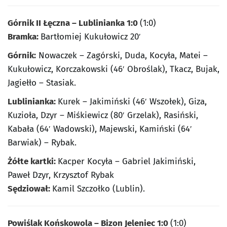
Górnik II Łęczna – Lublinianka 1:0
(1:0)
Bramka:
Bartłomiej Kukułowicz 20′
Górnik:
Nowaczek – Zagórski, Duda, Kocyła, Matei –
Kukułowicz, Korczakowski (46′ Obroślak), Tkacz, Bujak,
Jagiełło – Stasiak.
Lublinianka:
Kurek – Jakimiński (46′ Wszołek), Giza,
Kuzioła, Dzyr – Miśkiewicz (80′ Grzelak), Rasiński,
Kabała (64′ Wadowski), Majewski, Kamiński (64′
Barwiak) – Rybak.
Żółte kartki:
Kacper Kocyła – Gabriel Jakimiński,
Paweł Dzyr, Krzysztof Rybak
Sędziował:
Kamil Szczołko (Lublin).
Powiślak Końskowola – Bizon Jeleniec 1:0
(1:0)