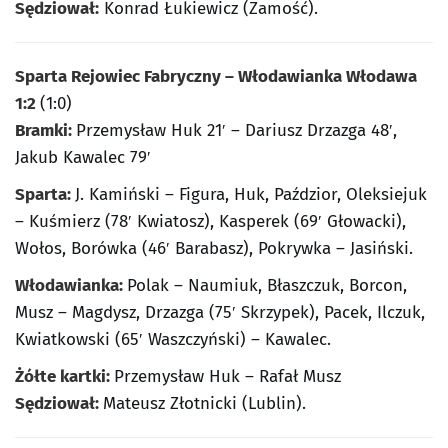
Sędziował:
Konrad Łukiewicz (Zamość).
Sparta Rejowiec Fabryczny – Włodawianka Włodawa
1:2
(1:0)
Bramki:
Przemysław Huk 21′ – Dariusz Drzazga 48′,
Jakub Kawalec 79′
Sparta:
J. Kamiński – Figura, Huk, Paździor, Oleksiejuk
– Kuśmierz (78′ Kwiatosz), Kasperek (69′ Głowacki),
Wołos, Borówka (46′ Barabasz), Pokrywka – Jasiński.
Włodawianka:
Polak – Naumiuk, Błaszczuk, Borcon,
Musz – Magdysz, Drzazga (75′ Skrzypek), Pacek, Ilczuk,
Kwiatkowski (65′ Waszczyński) – Kawalec.
Żółte kartki:
Przemysław Huk – Rafał Musz
Sędziował:
Mateusz Złotnicki (Lublin).