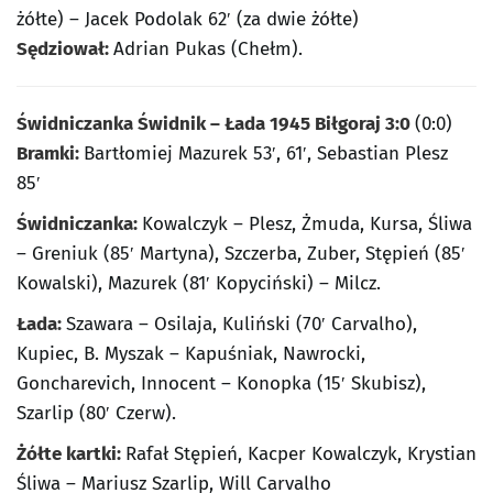
żółte) – Jacek Podolak 62′ (za dwie żółte)
Sędziował:
Adrian Pukas (Chełm).
Świdniczanka Świdnik – Łada 1945 Biłgoraj 3:0
(0:0)
Bramki:
Bartłomiej Mazurek 53′, 61′, Sebastian Plesz
85′
Świdniczanka:
Kowalczyk – Plesz, Żmuda, Kursa, Śliwa
– Greniuk (85′ Martyna), Szczerba, Zuber, Stępień (85′
Kowalski), Mazurek (81′ Kopyciński) – Milcz.
Łada:
Szawara – Osilaja, Kuliński (70′ Carvalho),
Kupiec, B. Myszak – Kapuśniak, Nawrocki,
Goncharevich, Innocent – Konopka (15′ Skubisz),
Szarlip (80′ Czerw).
Żółte kartki:
Rafał Stępień, Kacper Kowalczyk, Krystian
Śliwa – Mariusz Szarlip, Will Carvalho