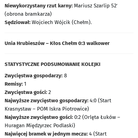
Niewykorzystany rzut karny:
Mariusz Szarlip 52′
(obrona bramkarza)
Sędziował:
Wojciech Wójcik (Chełm).
Unia Hrubieszów – Kłos Chełm 0:3 walkower
STATYSTYCZNE PODSUMOWANIE KOLEJKI
Zwycięstwa gospodarzy:
8
Remisy:
1
Zwycięstwa gości:
2
Najwyższe zwycięstwo gospodarzy:
4:0 (Start
Krasnystaw – POM Iskra Piotrowice)
Najwyższe zwycięstwo gości:
0:2 (Orlęta Łuków –
Huragan Międzyrzec Podlaski)
Najwięcej bramek w jednym meczu:
4 (Start