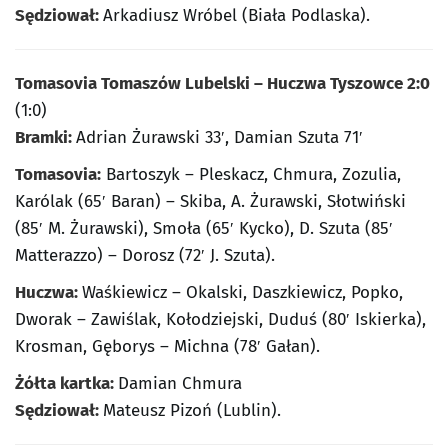
Sędziował:
Arkadiusz Wróbel (Biała Podlaska).
Tomasovia Tomaszów Lubelski – Huczwa Tyszowce 2:0
(1:0)
Bramki:
Adrian Żurawski 33′, Damian Szuta 71′
Tomasovia:
Bartoszyk – Pleskacz, Chmura, Zozulia,
Karólak (65′ Baran) – Skiba, A. Żurawski, Słotwiński
(85′ M. Żurawski), Smoła (65′ Kycko), D. Szuta (85′
Matterazzo) – Dorosz (72′ J. Szuta).
Huczwa:
Waśkiewicz – Okalski, Daszkiewicz, Popko,
Dworak – Zawiślak, Kołodziejski, Duduś (80′ Iskierka),
Krosman, Gęborys – Michna (78′ Gałan).
Żółta kartka:
Damian Chmura
Sędziował:
Mateusz Pizoń (Lublin).