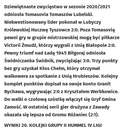
Dziewiętnaste zwycięstwo w sezonie 2020/2021
odniosła Tomasovia Tomaszów Lubelski.
Niekwestionowany lider pokonał w Lubyczy
Królewskiej Huczwę Tyszowce 2:0. Poza Tomasovią
pewni gry w grupie mistrzowskiej mogą być piłkarze
Victorii Żmudź, którzy wygrali z Unią Białopole 2:0.
Pewny triumf nad Ładą 1945 Biłgoraj odniosła
Świdniczanka Świdnik, zwyciężając 3:0. Trzy punkty
bez gry uzyskał Kłos Chełm, który otrzymał
walkowera za spotkanie z Unią Hrubieszów. Kolejny
komplet punktów dopisał na swoje konto Granit
Bychawa, wygrywając 2:0 z Kryształem Werbkowice.
Do walki o czołową szóstkę włączył się Gryf Gmina
Zamość. W ostatniej serii gier drużyna z Zawady
okazała się lepsza od Gromu Różaniec (2:1).
WYNIKI 20. KOLEJKI GRUPY II HUMMEL IV LIGI