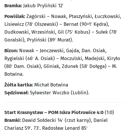
Bramka:
Jakub Pryliński 12′
Powiślak:
Zagórski – Nowak, Ptaszyński, Łuczkowski,
Lisiewicz (78′ Olszewski) – Bernat (90+1′ Kędra),
Dudkowski, Wrzesiński, Gil (75′ Kobus) – Sułek (78′
Goralski), Pryliński (89′ Murat).
Bizon:
Nowak – Jenczewski, Gajda, Dan. Osiak,
Rygielski (46′ A. Osiak) – Moczulski, Madejski, Kiryło
(80′ Dam. Osiak), Gliniak, Zdunek (58′ Dołęga) – M.
Botwina.
Żółta kartka:
Michał Botwina
Sędziował:
Sylwester Wuczko (Lublin).
Start Krasnystaw – POM Iskra Piotrowice 4:0
(1:0)
Bramki:
Dawid Sołdecki 14′ (rzut karny), Daniel
Chariasz 59′, 73′, Radosław Lenard 85′