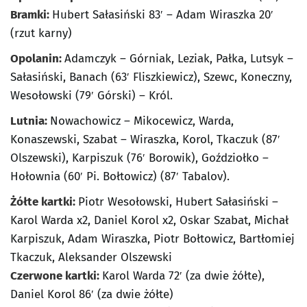
Bramki:
Hubert Sałasiński 83′ – Adam Wiraszka 20′
(rzut karny)
Opolanin:
Adamczyk – Górniak, Leziak, Pałka, Lutsyk –
Sałasiński, Banach (63′ Fliszkiewicz), Szewc, Koneczny,
Wesołowski (79′ Górski) – Król.
Lutnia:
Nowachowicz – Mikocewicz, Warda,
Konaszewski, Szabat – Wiraszka, Korol, Tkaczuk (87′
Olszewski), Karpiszuk (76′ Borowik), Goździołko –
Hołownia (60′ Pi. Bołtowicz) (87′ Tabalov).
Żółte kartki:
Piotr Wesołowski, Hubert Sałasiński –
Karol Warda x2, Daniel Korol x2, Oskar Szabat, Michał
Karpiszuk, Adam Wiraszka, Piotr Bołtowicz, Bartłomiej
Tkaczuk, Aleksander Olszewski
Czerwone kartki:
Karol Warda 72′ (za dwie żółte),
Daniel Korol 86′ (za dwie żółte)