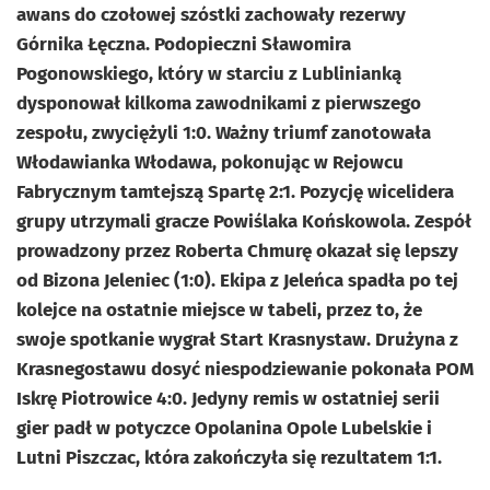
awans do czołowej szóstki zachowały rezerwy
Górnika Łęczna. Podopieczni Sławomira
Pogonowskiego, który w starciu z Lublinianką
dysponował kilkoma zawodnikami z pierwszego
zespołu, zwyciężyli 1:0. Ważny triumf zanotowała
Włodawianka Włodawa, pokonując w Rejowcu
Fabrycznym tamtejszą Spartę 2:1. Pozycję wicelidera
grupy utrzymali gracze Powiślaka Końskowola. Zespół
prowadzony przez Roberta Chmurę okazał się lepszy
od Bizona Jeleniec (1:0). Ekipa z Jeleńca spadła po tej
kolejce na ostatnie miejsce w tabeli, przez to, że
swoje spotkanie wygrał Start Krasnystaw. Drużyna z
Krasnegostawu dosyć niespodziewanie pokonała POM
Iskrę Piotrowice 4:0. Jedyny remis w ostatniej serii
gier padł w potyczce Opolanina Opole Lubelskie i
Lutni Piszczac, która zakończyła się rezultatem 1:1.