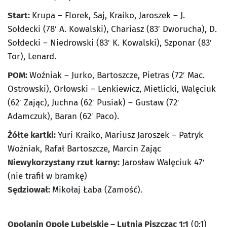
Start:
Krupa – Florek, Saj, Kraiko, Jaroszek – J.
Sołdecki (78′ A. Kowalski), Chariasz (83′ Dworucha), D.
Sołdecki – Niedrowski (83′ K. Kowalski), Szponar (83′
Tor), Lenard.
POM:
Woźniak – Jurko, Bartoszcze, Pietras (72′ Mac.
Ostrowski), Orłowski – Lenkiewicz, Mietlicki, Walęciuk
(62′ Zając), Juchna (62′ Pusiak) – Gustaw (72′
Adamczuk), Baran (62′ Paco).
Żółte kartki:
Yuri Kraiko, Mariusz Jaroszek – Patryk
Woźniak, Rafał Bartoszcze, Marcin Zając
Niewykorzystany rzut karny:
Jarosław Walęciuk 47′
(nie trafił w bramkę)
Sędziował:
Mikołaj Łaba (Zamość).
Opolanin Opole Lubelskie – Lutnia Piszczac 1:1
(0:1)