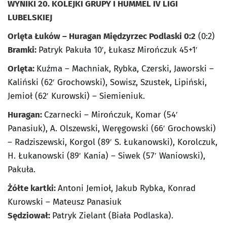
WYNIKI 20. KOLEJKI GRUPY I HUMMEL IV LIGI
LUBELSKIEJ
Orlęta Łuków – Huragan Międzyrzec Podlaski 0:2
(0:2)
Bramki:
Patryk Pakuła 10′, Łukasz Mirończuk 45+1′
Orlęta:
Kuźma – Machniak, Rybka, Czerski, Jaworski –
Kaliński (62′ Grochowski), Sowisz, Szustek, Lipiński,
Jemioł (62′ Kurowski) – Siemieniuk.
Huragan:
Czarnecki – Mirończuk, Komar (54′
Panasiuk), A. Olszewski, Weręgowski (66′ Grochowski)
– Radziszewski, Korgol (89′ S. Łukanowski), Korolczuk,
H. Łukanowski (89′ Kania) – Siwek (57′ Waniowski),
Pakuła.
Żółte kartki:
Antoni Jemioł, Jakub Rybka, Konrad
Kurowski – Mateusz Panasiuk
Sędziował:
Patryk Zielant (Biała Podlaska).