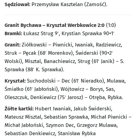
Sędziował:
Przemysław Kasztelan (Zamość).
Granit Bychawa – Kryształ Werbkowice 2:0
(1:0)
Bramki:
Łukasz Strug 9′, Krystian Sprawka 90+1′
Granit:
Ziółkowski – Piwnicki, Iwaniak, Radziewicz,
Struk – Pęcak (68′ Morenkov), Świderski (90+2′
Wolski), Misztal, Banachiewicz, Strug (61′ Janik) – S.
Sprawka (88′ K. Sprawka).
Kryształ:
Suchodolski – Dec (61′ Nieradko), Mulawa,
Śmiałko (61′ Jabłoński), Wójtowicz – Borys, Sas,
Oleszczuk, Denkiewicz (75′ Jarosz) – Otręba, Rybka.
Żółte kartki:
Hubert Iwaniak, Jakub Świderski,
Mateusz Misztal, Sebastian Sprawka, Michał Piwnicki –
Michał Jabłoński, Szymon Dec, Grzegorz Mulawa,
Sebastian Denkiewicz, Stanisław Rybka