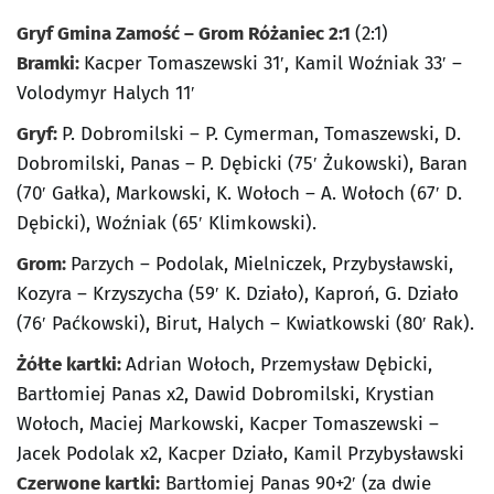
Gryf Gmina Zamość – Grom Różaniec 2:1
(2:1)
Bramki:
Kacper Tomaszewski 31′, Kamil Woźniak 33′ –
Volodymyr Halych 11′
Gryf:
P. Dobromilski – P. Cymerman, Tomaszewski, D.
Dobromilski, Panas – P. Dębicki (75′ Żukowski), Baran
(70′ Gałka), Markowski, K. Wołoch – A. Wołoch (67′ D.
Dębicki), Woźniak (65′ Klimkowski).
Grom:
Parzych – Podolak, Mielniczek, Przybysławski,
Kozyra – Krzyszycha (59′ K. Działo), Kaproń, G. Działo
(76′ Paćkowski), Birut, Halych – Kwiatkowski (80′ Rak).
Żółte kartki:
Adrian Wołoch, Przemysław Dębicki,
Bartłomiej Panas x2, Dawid Dobromilski, Krystian
Wołoch, Maciej Markowski, Kacper Tomaszewski –
Jacek Podolak x2, Kacper Działo, Kamil Przybysławski
Czerwone kartki:
Bartłomiej Panas 90+2′ (za dwie