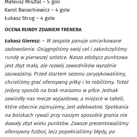
Mateusz Misztal – 5 goli
Karol Banachiewicz – 4 gole
Łukasz Strug – 4 gole
OCENA RUNDY ZDANIEM TRENERA
Łukasz Gieresz:
–
W zespole panuje umiarkowane
zadowolenie. Osiągnęliśmy swój cel i zakończyliśmy
rundę w pierwszej szóstce. Nasza zdobycz punktowa
jest zbyt mała, ale rozwój zawodników wyraźnie
zauważalny. Przed startem sezonu zaryzykowaliśmy,
chcieliśmy grać ofensywną piłkę i to robiliśmy. Toteż
jedyny sposób na brak marazmu w piłce. Jednak
zawiodły nas mecze wyjazdowe, a miejsce w tabeli,
które obecnie zajmujemy, jest adekwatne. Spotkania
na boiskach rywali przy naszym sposobie grania nie
dawały zbyt wielu punktów. Zawsze prezentowaliśmy
ofensywny futbol, lecz popełnialiśmy błędy, po