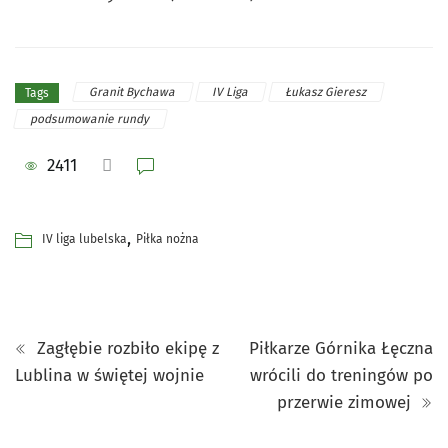
Granit Bychawa
IV Liga
Łukasz Gieresz
Tags
podsumowanie rundy
2411
,
IV liga lubelska
Piłka nożna
Zagłębie rozbiło ekipę z
Piłkarze Górnika Łęczna
Lublina w świętej wojnie
wrócili do treningów po
przerwie zimowej