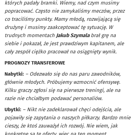
których padały bramki. Wiemy, nad czym musimy
popracować. Często nie zamykaliśmy meczów, przez
co traciliśmy punkty. Mamy młodą, rozwijającą się
drużynę i musimy zaakceptować tę sytuację. W
trudnych momentach
Jakub Szymala
brał grę na
siebie i pokazał, że jest prawdziwym kapitanem, ale
cały zespół ciężko pracował na osiągnięty wynik.
PROGNOZY TRANSFEROWE
Nabytki:
– Odezwało się do nas paru zawodników,
głównie młodych. Próbujemy wzmocnić ofensywę.
Kilku graczy zgłosi się na pierwsze treningi, ale na
razie nie chciałbym podawać personaliów.
Ubytki:
– Nikt nie zadeklarował chęci odejścia, ale
pojawiły się zapytania o naszych piłkarzy. Bardzo mnie
cieszy, że ktoś zauważył ich rozwój. Nie wiem, jak
konkretne są te oferty, więc na ten moment