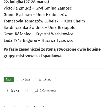
22. kolejka (27-28 marca)
Victoria Żmudź – Gryf Gmina Zamość
Granit Bychawa – Unia Hrubieszów
Tomasovia Tomaszów Lubelski – Kłos Chełm
Świdniczanka Świdnik – Unia Białopole
Grom Różaniec – Kryształ Werbkowice
Łada 1945 Biłgoraj – Huczwa Tyszowce
Po fazie zasadniczej zostaną stworzone dwie kolejne
grupy: mistrzowska i spadkowa.
IV Liga
terminarz
Tags
5872
2 Comments