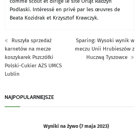
comme scout et dirige le site Orląt Radzyń
Podlaski.
Intéressé en privé par les œuvres de
Beata Kozidrak et Krzysztof Krawczyk.
Ruszyła sprzedaż
Sparing: Wysoki wynik w
karnetów na mecze
meczu Unii Hrubieszów z
koszykarek Pszczółki
Huczwą Tyszowce
Polski-Cukier AZS UMCS
Lublin
NAJPOPULARNIEJSZE
Wyniki na żywo (7 maja 2023)