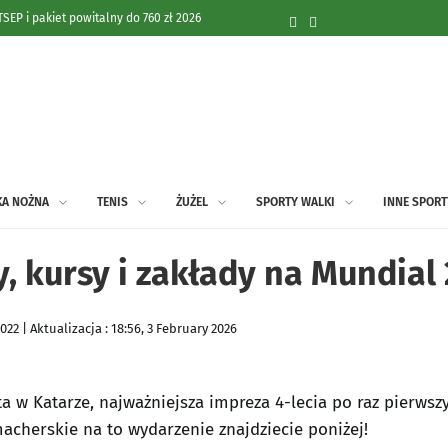
PER: pakiet 255 zł i bonus 300 zł za gola
 Dwa kluby chcą młodego pomocnika
znań ostro do dziennikarza po katastrofie w
zów! Z kim zagra w Lidze Europy?
KA NOŻNA
TENIS
ŻUŻEL
SPORTY WALKI
INNE SPORT
st jednak jeden poważny problem
, kursy i zakłady na Mundial 
odejścia. Warunki transferu uzgodnione
ru? Zapadła ważna decyzja
22 | Aktualizacja : 18:56, 3 February 2026
ta w Katarze, najważniejsza impreza 4-lecia po raz pierws
acherskie na to wydarzenie znajdziecie poniżej!