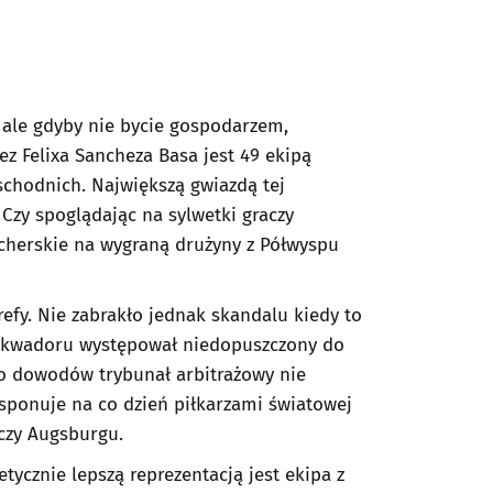
 ale gdyby nie bycie gospodarzem,
z Felixa Sancheza Basa jest 49 ekipą
schodnich. Największą gwiazdą tej
. Czy spoglądając na sylwetki graczy
herskie na wygraną drużyny z Półwyspu
refy. Nie zabrakło jednak skandalu kiedy to
z Ekwadoru występował niedopuszczony do
mo dowodów trybunał arbitrażowy nie
ysponuje na co dzień piłkarzami światowej
 czy Augsburgu.
cznie lepszą reprezentacją jest ekipa z