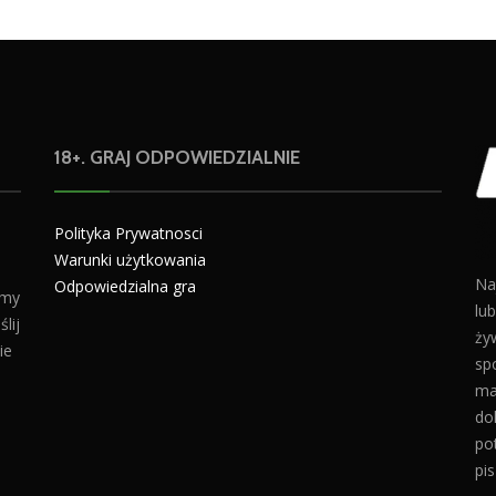
18+. GRAJ ODPOWIEDZIALNIE
Polityka Prywatnosci
Warunki użytkowania
Na
Odpowiedzialna gra
amy
lu
lij
żyw
ie
sp
ma
do
po
pis