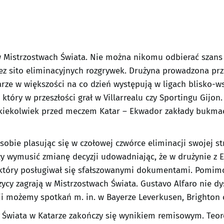
w Mistrzostwach Świata. Nie można nikomu odbierać szans
ez sito eliminacyjnych rozgrywek. Drużyna prowadzona prze
arze w większości na co dzień występują w ligach blisko-w
, który w przeszłości grał w Villarrealu czy Sportingu Gijon
kiekolwiek przed meczem Katar – Ekwador zakłady bukmac
obie plasując się w czołowej czwórce eliminacji swojej st
wały wymusić zmianę decyzji udowadniając, że w drużynie 
o, który posługiwał się sfałszowanymi dokumentami. Pomi
zycy zagrają w Mistrzostwach Świata. Gustavo Alfaro nie d
cji możemy spotkań m. in. w Bayerze Leverkusen, Brighton
wiata w Katarze zakończy się wynikiem remisowym. Teorety