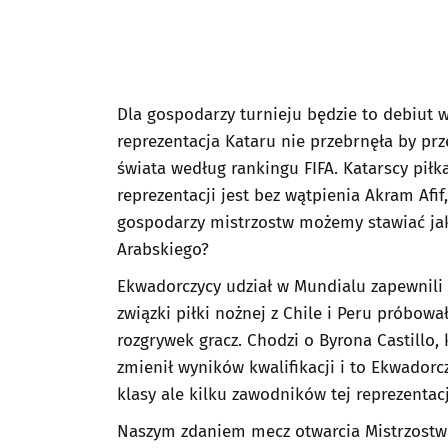
Dla gospodarzy turnieju będzie to debiut 
reprezentacja Kataru nie przebrnęła by prz
świata według rankingu FIFA. Katarscy piłk
reprezentacji jest bez wątpienia Akram Afif
gospodarzy mistrzostw możemy stawiać ja
Arabskiego?
Ekwadorczycy udział w Mundialu zapewnili s
związki piłki nożnej z Chile i Peru próbo
rozgrywek gracz. Chodzi o Byrona Castill
zmienił wyników kwalifikacji i to Ekwadorc
klasy ale kilku zawodników tej reprezenta
Naszym zdaniem mecz otwarcia Mistrzostw Ś