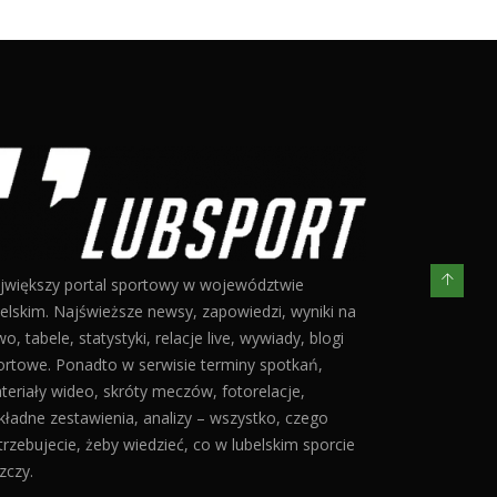
jwiększy portal sportowy w województwie
belskim. Najświeższe newsy, zapowiedzi, wyniki na
o, tabele, statystyki, relacje live, wywiady, blogi
ortowe. Ponadto w serwisie terminy spotkań,
teriały wideo, skróty meczów, fotorelacje,
kładne zestawienia, analizy – wszystko, czego
trzebujecie, żeby wiedzieć, co w lubelskim sporcie
zczy.