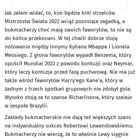
Jak zatem widać, to, kim będzie król strzelców
Mistrzostw Świata 2022 wciąż pozostaje zagadką, a
bukmacherzy choć mają swoich faworytów, to nie są
do końca przekonani. W tej chwili dobrze stoją
notowania między innymy Kyliana Mbappe i Lionela
Messiego. Z grona faworytów wypadł Benzema, który
opuścił Mundial 2022 z powodu kontuzji oraz Neymar,
który leczy kontuzje przed fazą pucharową. Nie ma już
także wśród faworytów Harry’ego Kane’a, który w
żadnym z trzech spotkań grupowych nie zdobył gola.
Wysoko stoją za to szanse Richarlisona, który szaleje
w zespołe Brazylii.
Zakłady bukmacherskie nie dają też większych szans
na indywidualny sukces Robertowi Lewandowskiemu.
Bukmacherzy nie wierzą, że to właśnie Lewy sięgnie