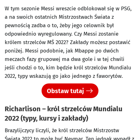
W tym sezonie Messi wreszcie odblokował się w PSG,
a na swoich ostatnich Mistrzostwach Świata z
pewnością zadba o to, żeby jego celownik był
odpowiednio wyregulowany. Czy Messi zostanie
królem strzelców MŚ 2022? Zakłady możesz postawić
poniżej. Messi podobnie, jak Mbappe po dwóch
meczach fazy grupowej ma dwa gole i w tej chwili
jeśli chodzi o to, kim będzie król strzelców Mundialu
2022, typy wskazują go jako jednego z faworytów.
Obstaw tutaj
Richarlison – król strzelców Mundialu
2022 (typy, kursy i zakłady)
Brazylijczycy liczyli, że król strzelców Mistrzostw
Świata 2022 to może być Neymar. Ten jednak wypadł z