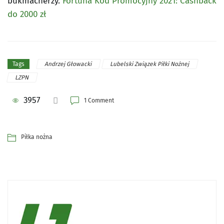
bukmacherzy.
Fortuna Kod Promocyjny 2021: Cashback
do 2000 zł
Andrzej Głowacki
Lubelski Związek Piłki Nożnej
Tags
LZPN
3957
1 Comment
Piłka nożna