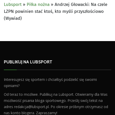
Lubsport
»
Piłka nożna
»
Andrzej Głowacki: Na czele
LZPN powinien stać ktoś, kto myśli przyszłościowo
(Wywiad)
PUBLIKUJ NA LUBSPORT
Interesujesz się sportem i chciałbyś podzielić się swoimi
opiniami?
Od teraz to możliwe. Publikuj na Lubsport. Otwieramy dla Was
możliwość pisania bloga sportowego. Prześlij swój tekst na
adres
redakcja@lubsport.pl
. Po okresie próbnym otrzymasz od
nas konto blogera. Zapraszamy!